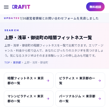
KRAFIT

無料相談
7/30
運営者情報とお問い合わせフォームを見直しました
UPDATES
SEARCH
上野・浅草・御徒町の暗闇フィットネス一覧
上野・浅草・御徒町の暗闇フィットネスを一覧で比較できます。エリア・ジ
ャンル・料金から絞り込んで、あなたにぴったりのスタジオを見つけましょ
う。気になるスタジオはそのまま体験レッスンの申し込みも可能です。
TOP
東京都
上野・浅草・御徒町


暗闇フィットネス × 東京
ピラティス × 東京都の一


都の一覧
覧
マシンピラティス × 東京
パーソナルジム × 東京都


都の一覧
の一覧