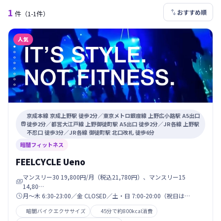
1

おすすめ順
件
（1-1件）
人気
京成本線 京成上野駅 徒歩2分／東京メトロ銀座線 上野広小路駅 A5出口
徒歩2分／都営大江戸線 上野御徒町駅 A5出口 徒歩2分／JR各線 上野駅

不忍口 徒歩3分／JR各線 御徒町駅 北口改札 徒歩6分
暗闇フィットネス
FEELCYCLE Ueno
マンスリー30 19,800円/月（税込21,780円）、マンスリー15

14,80…
月〜木 6:30-23:00／金 CLOSED／土・日 7:00-20:00（祝日は…

暗闇バイクエクササイズ
45分で約800kcal消費