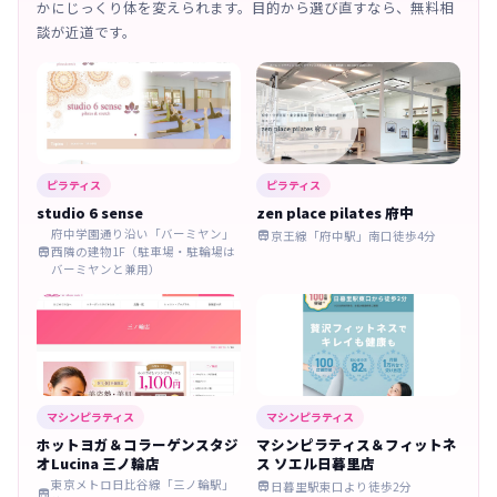
かにじっくり体を変えられます。目的から選び直すなら、無料相
談が近道です。
ピラティス
ピラティス
studio 6 sense
zen place pilates 府中
府中学園通り沿い「バーミヤン」
京王線「府中駅」南口徒歩4分

西隣の建物1F（駐車場・駐輪場は

バーミヤンと兼用）
マシンピラティス
マシンピラティス
ホットヨガ＆コラーゲンスタジ
マシンピラティス＆フィットネ
オLucina 三ノ輪店
ス ソエル日暮里店
東京メトロ日比谷線「三ノ輪駅」
日暮里駅東口より徒歩2分

