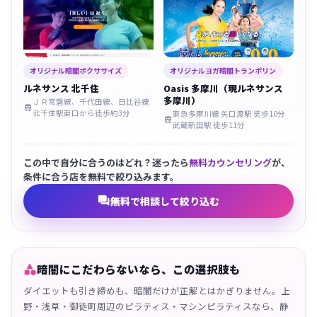
オリジナル暗闇ボクササイズ
オリジナルヨガ暗闇トランポリン
ルネサンス 北千住
Oasis 多摩川（現ルネサンス
多摩川）
ＪＲ常磐線、千代田線、日比谷線

北千住駅東口から徒歩約3分
東急多摩川線 矢口渡駅 徒歩10分

武蔵新田駅 徒歩11分
この中で自分に合うのはどれ？迷ったら
無料カウンセリング
が、
条件に合う店を無料で絞り込みます。

無料で相談して絞り込む

暗闇にこだわらないなら、この選択肢も
ダイエットも引き締めも、暗闇だけが正解とはかぎりません。上
野・浅草・御徒町周辺のピラティス・マシンピラティスなら、静