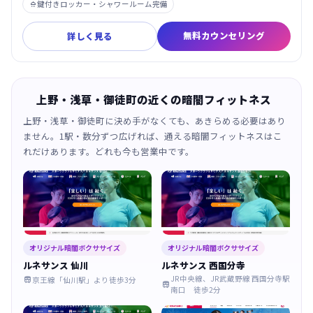
鍵付きロッカー・シャワールーム完備

無料カウンセリング
詳しく見る
上野・浅草・御徒町の近くの暗闇フィットネス
上野・浅草・御徒町に決め手がなくても、あきらめる必要はあり
ません。1駅・数分ずつ広げれば、通える暗闇フィットネスはこ
れだけあります。どれも今も営業中です。
オリジナル暗闇ボクササイズ
オリジナル暗闇ボクササイズ
ルネサンス 仙川
ルネサンス 西国分寺
JR中央線、JR武蔵野線 西国分寺駅
京王線「仙川駅」より徒歩3分


南口 徒歩2分