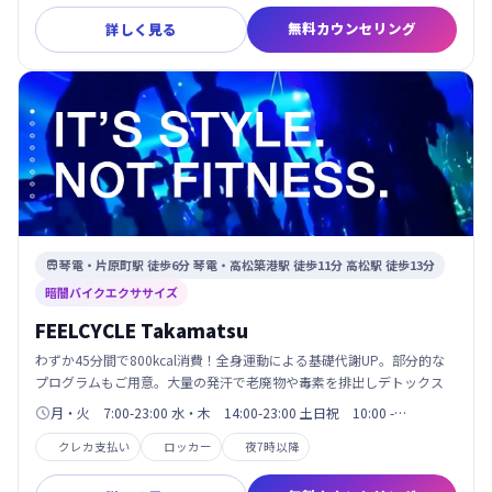
無料カウンセリング
詳しく見る
琴電・片原町駅 徒歩6分 琴電・高松築港駅 徒歩11分 高松駅 徒歩13分

暗闇バイクエクササイズ
FEELCYCLE Takamatsu
わずか45分間で800kcal消費！全身運動による基礎代謝UP。部分的な
プログラムもご用意。大量の発汗で老廃物や毒素を排出しデトックス
月・火 7:00-23:00 水・木 14:00-23:00 土日祝 10:00 -…

クレカ支払い
ロッカー
夜7時以降