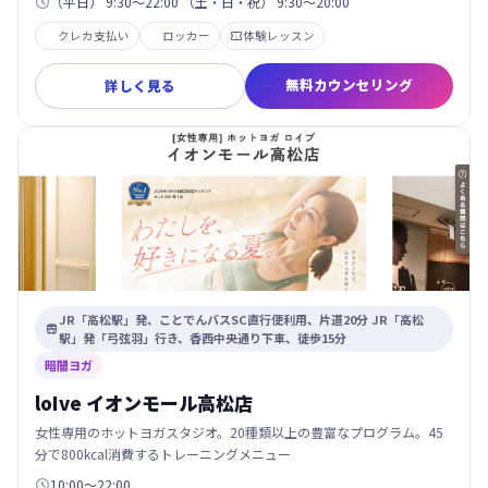
（平日） 9:30～22:00 （土・日・祝） 9:30～20:00

クレカ支払い
ロッカー
体験レッスン

無料カウンセリング
詳しく見る
JR「高松駅」発、ことでんバスSC直行便利用、片道20分 JR「高松

駅」発「弓弦羽」行き、香西中央通り下車、徒歩15分
暗闇ヨガ
loIve イオンモール高松店
女性専用のホットヨガスタジオ。20種類以上の豊富なプログラム。45
分で800kcal消費するトレーニングメニュー
10:00～22:00
