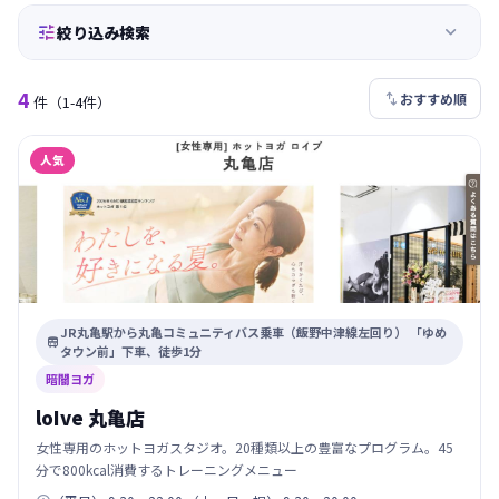


絞り込み検索
4

おすすめ順
件
（1-4件）
人気
JR丸亀駅から丸亀コミュニティバス乗車（飯野中津線左回り） 「ゆめ

タウン前」下車、徒歩1分
暗闇ヨガ
loIve 丸亀店
女性専用のホットヨガスタジオ。20種類以上の豊富なプログラム。45
分で800kcal消費するトレーニングメニュー