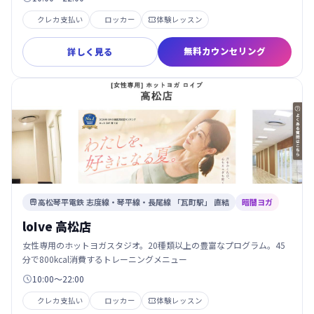
クレカ支払い
ロッカー
体験レッスン

無料カウンセリング
詳しく見る
高松琴平電鉄 志度線・琴平線・長尾線 「瓦町駅」 直結
暗闇ヨガ

loIve 高松店
女性専用のホットヨガスタジオ。20種類以上の豊富なプログラム。45
分で800kcal消費するトレーニングメニュー
10:00～22:00

クレカ支払い
ロッカー
体験レッスン
