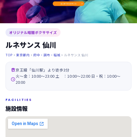
オリジナル暗闇ボクササイズ
ルネサンス 仙川
TOP
東京都内
府中・調布・稲城
ルネサンス 仙川




京王線「仙川駅」より徒歩3分
火～金：10:00～23:00 土 ：10:00～22:00 日・祝：10:00～

20:00
FACILITIES
施設情報