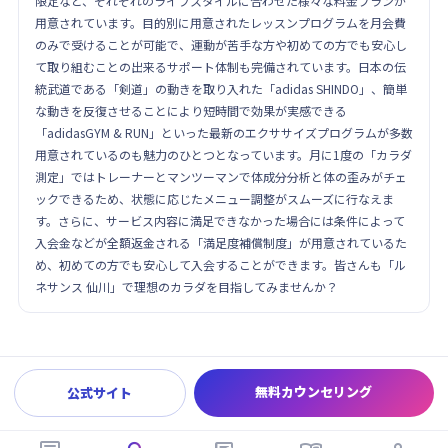
限定など、それぞれのライフスタイルに合わせた様々な料金プランが
用意されています。目的別に用意されたレッスンプログラムを月会費
のみで受けることが可能で、運動が苦手な方や初めての方でも安心し
て取り組むことの出来るサポート体制も完備されています。日本の伝
統武道である「剣道」の動きを取り入れた「adidas SHINDO」、簡単
な動きを反復させることにより短時間で効果が実感できる
「adidasGYM & RUN」といった最新のエクササイズプログラムが多数
用意されているのも魅力のひとつとなっています。月に1度の「カラダ
測定」ではトレーナーとマンツーマンで体成分分析と体の歪みがチェ
ックできるため、状態に応じたメニュー調整がスムーズに行なえま
す。さらに、サービス内容に満足できなかった場合には条件によって
入会金などが全額返金される「満足度補償制度」が用意されているた
め、初めての方でも安心して入会することができます。皆さんも「ル
ネサンス 仙川」で理想のカラダを目指してみませんか？
無料カウンセリング
公式サイト