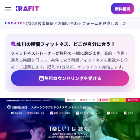
KRAFIT

無料相談
7/30
運営者情報とお問い合わせフォームを見直しました
UPDATES

仙川の暗闇フィットネス、どこが自分に合う？
フィットネストレーナーが無料で一緒に選びます。
目的・予算・
通える時間を伺って、条件に合う暗闇フィットネスを掲載外も含
めてご提案します。記入は1分ほど、オンラインで完結します。

無料カウンセリングを受ける