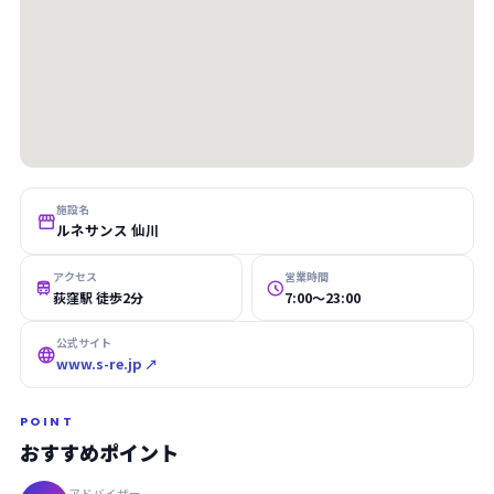
施設名

ルネサンス 仙川
アクセス
営業時間


荻窪駅 徒歩2分
7:00〜23:00
公式サイト

www.s-re.jp ↗
POINT
おすすめポイント
アドバイザー