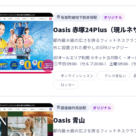
有楽町線地下鉄赤塚駅
オリジナル

Oasis 赤塚24Plus（現ル
都内最大級の広さを誇るフィットネスクラ
外に設置された癒やしのSPAジャグジー

オールエリア利用 ※ホットヨガ除く ・オール

平日:09:00-（セルフ23:00-） 土曜:09:00-（
オンラインレッスン
クレカ支払い
ロッカー
銀座線外苑前駅
オリジナル

Oasis 青山
都内最大級の広さを誇るフィットネスクラブ。