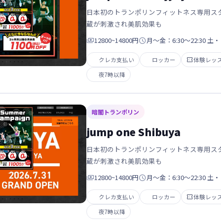
日本初のトランポリンフィットネス専用スタ
蔵が刺激され美肌効果も

12800~14800円

月～金：6:30～22:30 土・
クレカ支払い
ロッカー

体験レッ
夜7時以降
暗闇トランポリン
jump one Shibuya
日本初のトランポリンフィットネス専用スタ
蔵が刺激され美肌効果も

12800~14800円

月～金：6:30～22:30 土・
クレカ支払い
ロッカー

体験レッ
夜7時以降