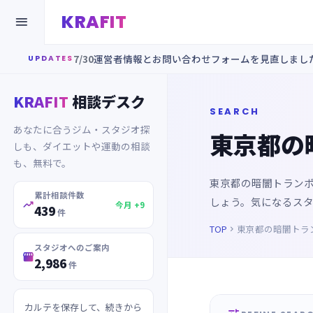
KRAFIT

7/30
運営者情報とお問い合わせフォームを見直しまし
UPDATES
KRAFIT
相談デスク
SEARCH
あなたに合うジム・スタジオ探
東京都の
しも、ダイエットや運動の相談
も、無料で。
東京都の暗闇トラン
累計相談件数
しょう。気になるス

今月 +9
439
件
TOP
東京都の暗闇トラ

スタジオへのご案内

2,986
件
カルテを保存して、続きから