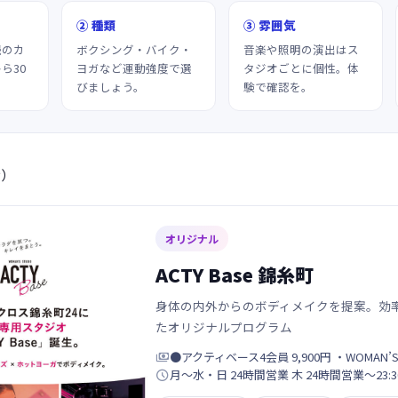
② 種類
③ 雰囲気
続のカ
ボクシング・バイク・
音楽や照明の演出はス
ら30
ヨガなど運動強度で選
タジオごとに個性。体
びましょう。
験で確認を。
示）
オリジナル
ACTY Base 錦糸町
身体の内外からのボディメイクを提案。効
たオリジナルプログラム

●アクティベース4会員 9,900円 ・WOMAN’

月～水・日 24時間営業 木 24時間営業～23:30