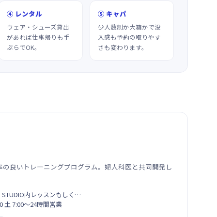
④ レンタル
⑤ キャパ
ウェア・シューズ貸出
少人数制か大箱かで没
があれば仕事帰りも手
入感も予約の取りやす
ぶらでOK。
さも変わります。
率の良いトレーニングプログラム。婦人科医と共同開発し
S STUDIO内レッスンもしく…
 土 7:00～24時間営業