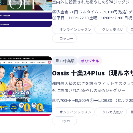
室内外に設置された癒やしのSPAジャグジ

入会金：0円 フルタイム：15,180円(税込) デ

平日 7:00～22:30 土曜 10:00～21:00 日祝
オンラインレッスン
クレカ支払い
ロッカー
JR十条駅
オリジナル

Oasis 十条24Plus（現ル
都内最大級の広さを誇るフィットネスクラ
外に設置された癒やしのSPAジャグジー

7,700円〜49,500円

平日:09:30-（セルフ23:
オンラインレッスン
クレカ支払い
ロッカー