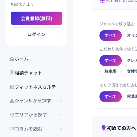

REFINE SEAR
相談できます
会員登録(無料)
ジャンルで絞り込む
ログイン
すべて
オリ
こだわり条件で絞り
ホーム

すべて
クレ
駐車場
女性
相談チャット

エリア(駅)で絞り込
フィットネスカルテ

すべて
秋葉
ジャンルから探す


エリアから探す


初めての方へ

コラムを読む

