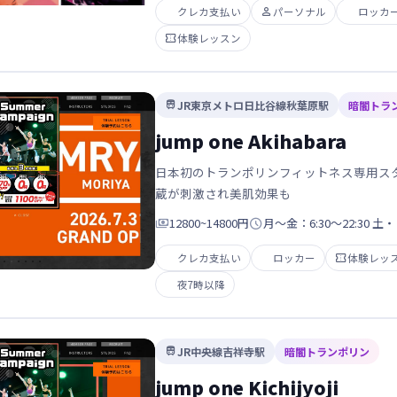
クレカ支払い

パーソナル
ロッカ

体験レッスン
JR東京メトロ日比谷線秋葉原駅
暗闇トラ

jump one Akihabara
日本初のトランポリンフィットネス専用スタ
蔵が刺激され美肌効果も

12800~14800円

月～金：6:30～22:30 土・
クレカ支払い
ロッカー

体験レッ
夜7時以降
JR中央線吉祥寺駅
暗闇トランポリン

jump one Kichijyoji