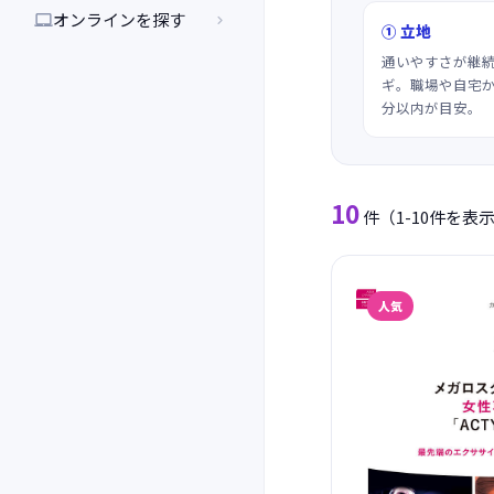
オンラインを探す


① 立地
通いやすさが継
ギ。職場や自宅か
分以内が目安。
10
件
（1-10件を表
人気