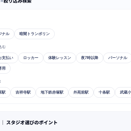
絞り込み検索
CH
ジナル
暗闇トランポリン
込む
カ支払い
ロッカー
体験レッスン
夜7時以降
パーソナル
専用
む
原駅
吉祥寺駅
地下鉄赤塚駅
外苑前駅
十条駅
武蔵
 ｜ スタジオ選びのポイント