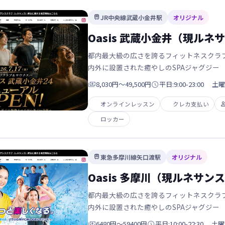
JR中央線武蔵小金井駅
オリジナル

Oasis 武蔵小金井（現ルネ
都内最大級の広さを誇るフィットネスクラブ。
内外に設置された癒やしのSPAジャグジー

8,030円〜49,500円

平日:9:00-23:00 土曜:
オンラインレッスン
クレカ支払い
ロッカー
東急多摩川線矢口渡駅
オリジナル

Oasis 多摩川（現ルネサン
都内最大級の広さを誇るフィットネスクラブ。
内外に設置された癒やしのSPAジャグジー

6480円〜59400円

平日:10:00-22:30 土曜: