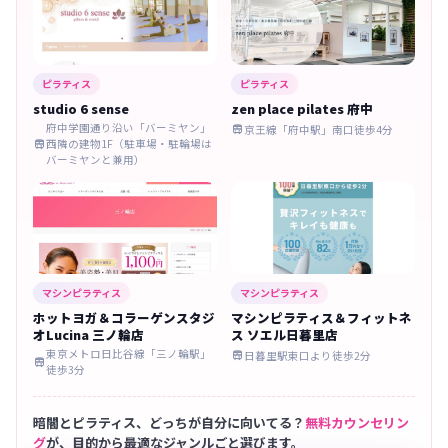
ピラティス
ピラティス
studio 6 sense
zen place pilates 府中
府中学園通り沿い「バーミヤン」
京王線「府中駅」南口徒歩4分

西隣の建物1F（駐車場・駐輪場は

バーミヤンと兼用）
マシンピラティス
マシンピラティス
ホットヨガ＆コラーゲンスタジ
マシンピラティス＆フィットネ
オLucina 三ノ輪店
ス ソエル日暮里店
東京メトロ日比谷線「三ノ輪駅」
日暮里駅東口より徒歩2分


徒歩3分
暗闇とピラティス、どっちが自分に向いてる？
無料カウンセリン
グ
が、目的から最適なジャンルごと選びます。