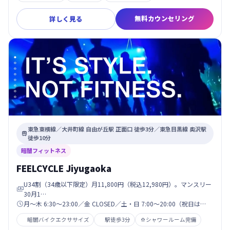
無料カウンセリング
詳しく見る
東急東横線／大井町線 自由が丘駅 正面口 徒歩3分／東急目黒線 奥沢駅

徒歩10分
暗闇フィットネス
FEELCYCLE Jiyugaoka
U34割（34歳以下限定）月11,800円（税込12,980円）。マンスリー

30月1…
月〜木 6:30〜23:00／金 CLOSED／土・日 7:00〜20:00（祝日は…

暗闇バイクエクササイズ
駅徒歩3分
シャワールーム完備
