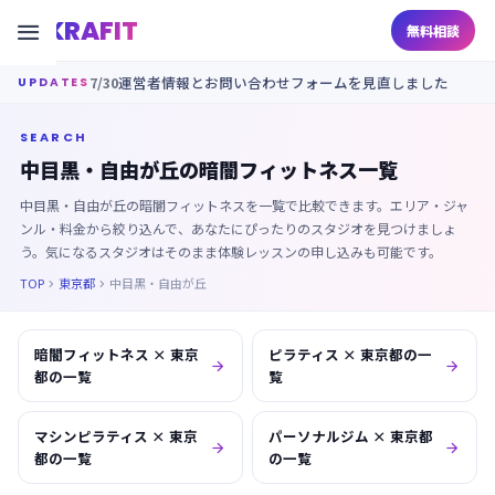
KRAFIT

無料相談
7/30
運営者情報とお問い合わせフォームを見直しました
UPDATES
SEARCH
中目黒・自由が丘の暗闇フィットネス一覧
中目黒・自由が丘の暗闇フィットネスを一覧で比較できます。エリア・ジャ
ンル・料金から絞り込んで、あなたにぴったりのスタジオを見つけましょ
う。気になるスタジオはそのまま体験レッスンの申し込みも可能です。
TOP
東京都
中目黒・自由が丘


暗闇フィットネス × 東京
ピラティス × 東京都の一


都の一覧
覧
マシンピラティス × 東京
パーソナルジム × 東京都


都の一覧
の一覧