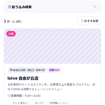


絞り込み検索
3

おすすめ順
件
（1-3件）
人気
自由が丘駅【南口】徒歩2分
暗闇ヨガ

loIve 自由が丘店
女性専用のホットヨガスタジオ。20種類以上の豊富なプログラム。45
分で800kcal消費するトレーニングメニュー
営業時間：9:30～22:00

クレカ支払い
ロッカー
体験レッスン
