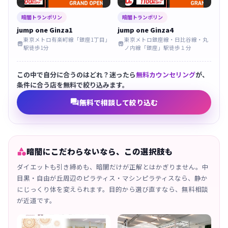
暗闇トランポリン
暗闇トランポリン
jump one Ginza1
jump one Ginza4
東京メトロ有楽町線「銀座1丁目」
東京メトロ銀座線・日比谷線・丸


駅徒歩1分
ノ内線「銀座」駅徒歩１分
この中で自分に合うのはどれ？迷ったら
無料カウンセリング
が、
条件に合う店を無料で絞り込みます。

無料で相談して絞り込む

暗闇にこだわらないなら、この選択肢も
ダイエットも引き締めも、暗闇だけが正解とはかぎりません。中
目黒・自由が丘周辺のピラティス・マシンピラティスなら、静か
にじっくり体を変えられます。目的から選び直すなら、無料相談
が近道です。