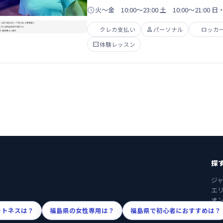

火～金 10:00～23:00 土 10:00～21:00 
クレカ支払い

パーソナル
ロッカ

体験レッスン
探
ジ
エ
オ
ットネスは？
福島県の女性専用は？
福島県で初心者におすすめは？
断