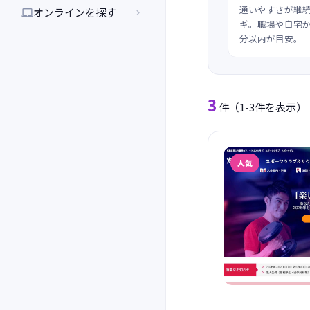
通いやすさが継
オンラインを探す


ギ。職場や自宅か
分以内が目安。
3
件
（1-3件を表示）
人気