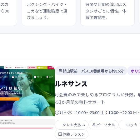
続のカ
ボクシング・バイク・
音楽や照明の演出はス
ら30
ヨガなど運動強度で選
タジオごとに個性。体
びましょう。
験で確認を。
郡山駅前 バス10番乗場から約15分
オリ

ルネサンス
月会費のみで楽しめるプログラムが多数。
る3か月間の無料サポート

月～木：10:00～23:00 土：10:00～22:00 
クレカ支払い

パーソナル
ロッカ

体験レッスン