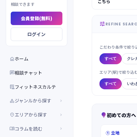
こちら
相談できます
会員登録(無料)

REFINE SEAR
ログイン
こだわり条件で絞り
ホーム

すべて
クレ
エリア(駅)で絞り込
相談チャット

すべて
いわ
フィットネスカルテ

ジャンルから探す


初めての方へ
エリアから探す



コラムを読む


① 立地