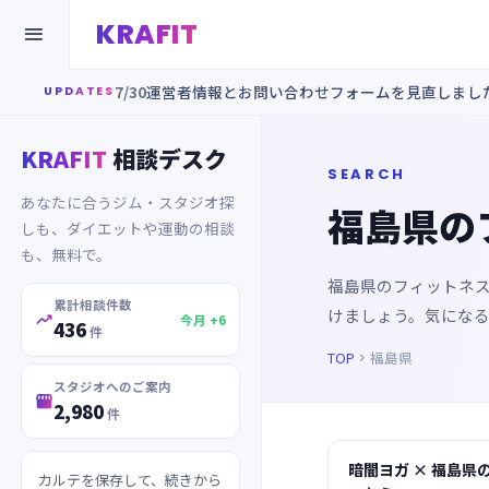
KRAFIT

7/30
運営者情報とお問い合わせフォームを見直しまし
UPDATES
KRAFIT
相談デスク
SEARCH
あなたに合うジム・スタジオ探
福島県の
しも、ダイエットや運動の相談
も、無料で。
福島県のフィットネ
累計相談件数
けましょう。気にな

今月 +6
436
件
TOP
福島県

スタジオへのご案内

2,980
件
暗闇ヨガ × 福島県
カルテを保存して、続きから