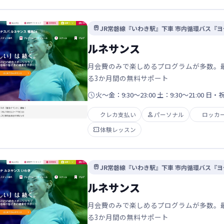
JR常磐線『いわき駅』下車 市内循環バス『

ルネサンス
月会費のみで楽しめるプログラムが多数。
る3か月間の無料サポート

火～金：9:30～23:00 土：9:30～21:00 日・祝
クレカ支払い

パーソナル
ロッカ

体験レッスン
JR常磐線『いわき駅』下車 市内循環バス『

ルネサンス
月会費のみで楽しめるプログラムが多数。
る3か月間の無料サポート