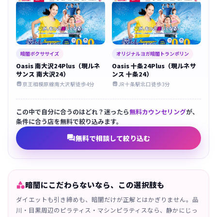
暗闇ボクササイズ
オリジナルヨガ暗闇トランポリン
Oasis 南大沢24Plus（現ルネ
Oasis 十条24Plus（現ルネサ
サンス 南大沢24）
ンス 十条24）
京王相模原線南大沢駅徒歩4分
JR十条駅北口徒歩3分


この中で自分に合うのはどれ？迷ったら
無料カウンセリング
が、
条件に合う店を無料で絞り込みます。

無料で相談して絞り込む

暗闇にこだわらないなら、この選択肢も
ダイエットも引き締めも、暗闇だけが正解とはかぎりません。品
川・目黒周辺のピラティス・マシンピラティスなら、静かにじっ