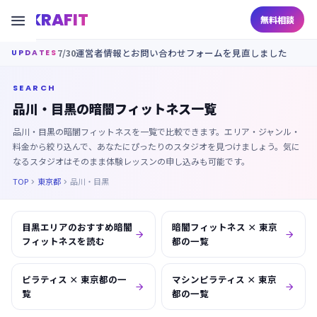
KRAFIT

無料相談
7/30
運営者情報とお問い合わせフォームを見直しました
UPDATES
SEARCH
品川・目黒の暗闇フィットネス一覧
品川・目黒の暗闇フィットネスを一覧で比較できます。エリア・ジャンル・
料金から絞り込んで、あなたにぴったりのスタジオを見つけましょう。気に
なるスタジオはそのまま体験レッスンの申し込みも可能です。
TOP
東京都
品川・目黒


目黒エリアのおすすめ暗闇
暗闇フィットネス × 東京


フィットネスを読む
都の一覧
ピラティス × 東京都の一
マシンピラティス × 東京


覧
都の一覧