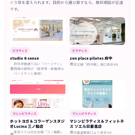
くり体を変えられます。目的から選び直すなら、無料相談が近道
です。
ピラティス
ピラティス
studio 6 sense
zen place pilates 府中
府中学園通り沿い「バーミヤン」
京王線「府中駅」南口徒歩4分

西隣の建物1F（駐車場・駐輪場は

バーミヤンと兼用）
マシンピラティス
マシンピラティス
ホットヨガ＆コラーゲンスタジ
マシンピラティス＆フィットネ
オLucina 三ノ輪店
ス ソエル日暮里店
東京メトロ日比谷線「三ノ輪駅」
日暮里駅東口より徒歩2分

