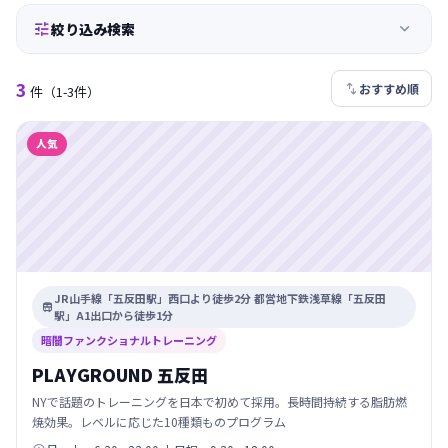


絞り込み検索
3

おすすめ順
件
（1-3件）
人気
JR山手線「五反田駅」西口より徒歩2分 都営地下鉄浅草線「五反田

駅」A1出口から徒歩1分
暗闇ファンクショナルトレーニング
PLAYGROUND 五反田
NYで話題のトレーニングを日本で初めて採用。長時間持続する脂肪燃
焼効果。レベルに応じた10種類ものプログラム