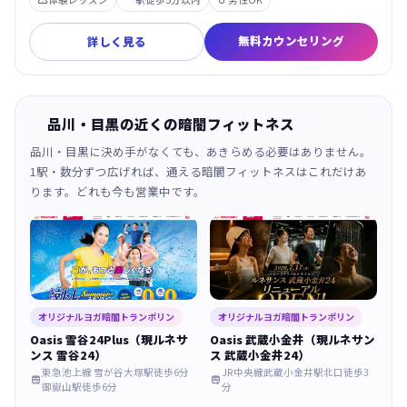


無料カウンセリング
詳しく見る
品川・目黒の近くの暗闇フィットネス
品川・目黒に決め手がなくても、あきらめる必要はありません。
1駅・数分ずつ広げれば、通える暗闇フィットネスはこれだけあ
ります。どれも今も営業中です。
オリジナルヨガ暗闇トランポリン
オリジナルヨガ暗闇トランポリン
Oasis 雪谷24Plus（現ルネサ
Oasis 武蔵小金井（現ルネサン
ンス 雪谷24）
ス 武蔵小金井24）
東急池上線 雪が谷大塚駅徒歩6分
JR中央線武蔵小金井駅北口徒歩3


御嶽山駅徒歩6分
分