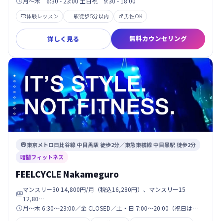
月～木 6:30 - 23:00 土日祝 9:30 - 18:00

体験レッスン
駅徒歩5分以内
男性OK


無料カウンセリング
詳しく見る
東京メトロ日比谷線 中目黒駅 徒歩2分／東急東横線 中目黒駅 徒歩2分

暗闇フィットネス
FEELCYCLE Nakameguro
マンスリー30 14,800円/月（税込16,280円）、マンスリー15

12,80…
月〜木 6:30〜23:00／金 CLOSED／土・日 7:00〜20:00（祝日は…
