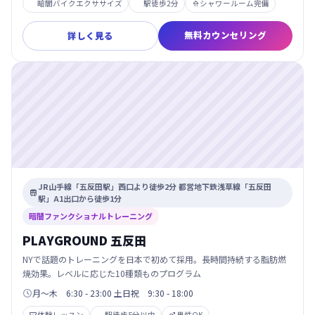
暗闇バイクエクササイズ
駅徒歩2分
シャワールーム完備

無料カウンセリング
詳しく見る
JR山手線「五反田駅」西口より徒歩2分 都営地下鉄浅草線「五反田

駅」A1出口から徒歩1分
暗闇ファンクショナルトレーニング
PLAYGROUND 五反田
NYで話題のトレーニングを日本で初めて採用。長時間持続する脂肪燃
焼効果。レベルに応じた10種類ものプログラム
月～木 6:30 - 23:00 土日祝 9:30 - 18:00

体験レッスン
駅徒歩5分以内
男性OK