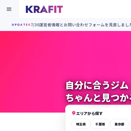

7/30
運営者情報とお問い合わせフォームを見直しまし
UPDATES
自分に合うジム
ちゃんと見つか

エリアから探す
埼玉県
千葉県
東京都