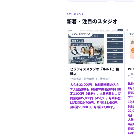
STUDIOS
新着・注目のスタジオ
マシンピラティス
マシ
ピラティススタジオ『ルルト』横
Pi
浜店
横

由
横浜駅・神奈川駅より徒歩5分

体験
入会金22,000円。体験日当日の入会
8月
で入会金無料。初回体験料金は平日限
(税
定1,000円（45分）、土日祝日および
プラ
同業者は5,000円（45分）。月額料金
19
は月3回29,700円、月4回38,400円、
(税
月6回55,800円、月8回72,000円。
22
込)
人数
4回
(税
いず