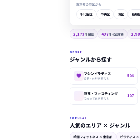
東京都の市区から
千代田区
中央区
港区
新宿
2,173
437
2,9
件 掲載
件 相談実績
GENRE
ジャンルから探す
マシンピラティス

504
姿勢・体幹を整える
断食・ファスティング
107
泊まって体を整える
POPULAR
人気のエリア × ジャンル
暗闇フィットネス × 東京都
ピラティス ×