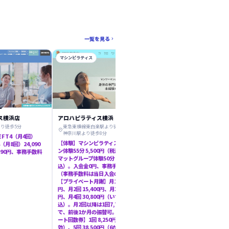
一覧を見る

マシンピラティス
マシンピラティス
ス横浜店
アロハピラティス横浜
Pilates Studio With
り徒歩5分
東急東横線東白楽駅より徒歩2分、JR東
JR東神奈川駅より徒歩1分、京

神奈川駅より徒歩8分
東神奈川駅より徒歩3分、東急

EFT4（月4回）
白楽駅より徒歩8分
【体験】マシンピラティスマンツーマ
8（月8回）24,090
マシンプライベートレッスン：
ン体験55分 5,500円（税込）、少人数
290円、事務手数料
験 6,000円(税込6,600円)/6
マットグループ体験50分 1,100円（税
常料金 8,000円(税込8,800円)/
込）。入会金0円、事務手数料0円
分。チケット 2回コース 15,60
（事務手数料は当日入会のみ無料）。
込17,160円・有効期限1ヶ月)
【プライベート月謝】月1回 8,000
ース 30,400円(税込33,440円
円、月2回 15,400円、月3回 23,100
期限2ヶ月)、6回コース 44,40
円、月4回 30,800円（いずれも税
込48,840円・有効期限3ヶ月)
込）。月2回以降は1回7,700円相当
体験時にチケット購入で総額か
で、前後1か月の振替可。 【プライベ
1,000円オフキャンペーン中。
ート回数券】1回 8,250円（1か月有
制マットグループレッスン：通
効）、5回 38,500円（6か月有効）、