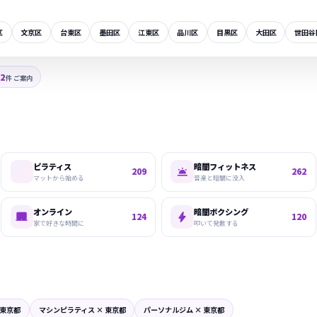
区
文京区
台東区
墨田区
江東区
品川区
目黒区
大田区
世田谷
82
件 ご案内
ピラティス
暗闇フィットネス

209
262
マットから始める
音楽と暗闇に没入
オンライン
暗闇ボクシング


124
120
家で好きな時間に
叩いて発散する
 東京都
マシンピラティス × 東京都
パーソナルジム × 東京都