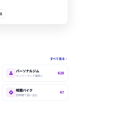
区
すべて見る

パーソナルジム

628
マンツーマンで確実に
暗闇バイク

47
短時間で追い込む