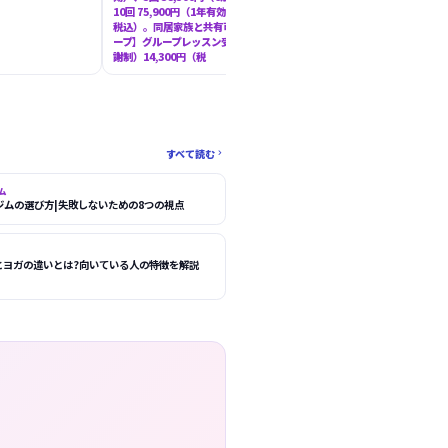
3,000円(税込3,300円)/60分
10回 75,900円（1年有効・いずれも
ース 11,000円(税込12,100円
税込）。同居家族と共有可。 【グル
期限2ヶ月)。
ープ】グループレッスン受け放題（月
謝制）14,300円（税
すべて読む

ム
ジムの選び方|失敗しないための8つの視点
とヨガの違いとは?向いている人の特徴を解説