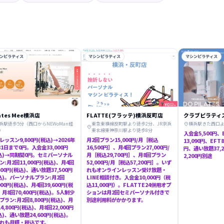
ンピラティス
マシンピラティス
マシンピラティス
lates Mee横浜店
FLATTE(フラッテ)横浜反町店
クラブピラティ
浜駅徒歩5分（西口からNEWoMan経
東急東横線反町駅より徒歩2分、JR京浜
横浜駅きた西口よ


）
東北線東神奈川駅より徒歩8分
入会金5,500円、
レッスン9,800円(税込)→2026年
月2回プラン15,000円/月［税込
13,090円、EFT
31日まで0円。入会金33,000円
16,500円］、月4回プラン27,000円/
円、通い放題37,
込)→同期間0円。セミパーソナル
月［税込29,700円］、月8回プラン
2,200円別途
ン:月2回11,000円(税込)、月4回
52,000円/月［税込57,200円］。いず
,800円(税込)、通い放題37,500円
れもオンラインレッスン受け放題・
込)。パーソナルプラン:月2回
LINE相談付き。入会金10,000円（税
,000円(税込)、月4回39,600円(税
込11,000円）。FLATTE24併用オプ
、月8回70,400円(税込)。5人制少
ションは月2回セミパーソナル付きで
プラン:月2回8,800円(税込)、月
別途利用料がかかります。
14,800円(税込)、月8回22,000円
込)、通い放題24,600円(税込)。
れも月額・税込です。