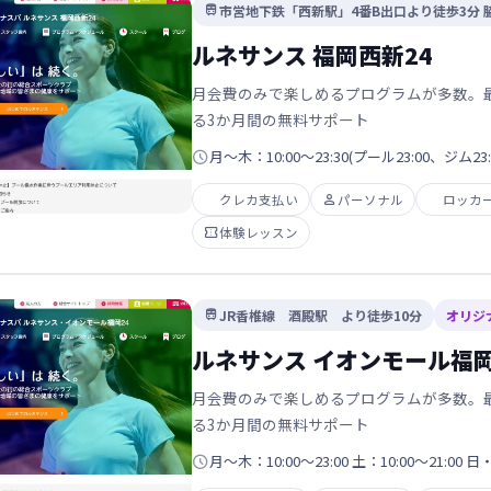
市営地下鉄「西新駅」4番B出口より徒歩3分 

ルネサンス 福岡西新24
月会費のみで楽しめるプログラムが多数。
る3か月間の無料サポート

月～木：10:00～23:30(プール23:00、ジム23:
クレカ支払い

パーソナル
ロッカ

体験レッスン
JR香椎線 酒殿駅 より徒歩10分
オリジ

ルネサンス イオンモール福
月会費のみで楽しめるプログラムが多数。
る3か月間の無料サポート

月～木：10:00～23:00 土：10:00～21:00 