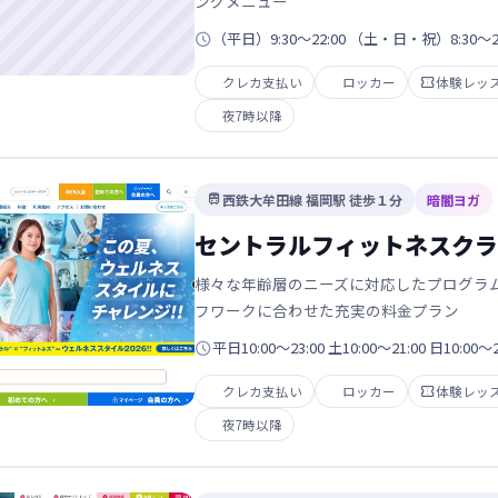
ングメニュー

（平日）9:30～22:00 （土・日・祝）8:30～22
クレカ支払い
ロッカー

体験レッ
夜7時以降
西鉄大牟田線 福岡駅 徒歩１分
暗闇ヨガ

セントラルフィットネスクラ
様々な年齢層のニーズに対応したプログラ
フワークに合わせた充実の料金プラン

平日10:00～23:00 土10:00～21:00 日10:00～
クレカ支払い
ロッカー

体験レッ
夜7時以降