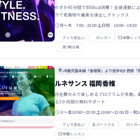
わずか45分間で800kcal消費！全身運
汗で老廃物や毒素を排出しデトックス

月～木 7:00 - 23:00 土日祝 10:00 - 19:30
クレカ支払い
ロッカー

体験レッ
夜7時以降
JR鹿児島本線「香椎駅」より徒歩8分 西鉄「

ルネサンス 福岡香椎
月会費のみで楽しめるプログラムが多数。
る3か月間の無料サポート

火～金10:00～23:30 土10:00～21:00 日・祝10
クレカ支払い

パーソナル
ロッカ

体験レッスン