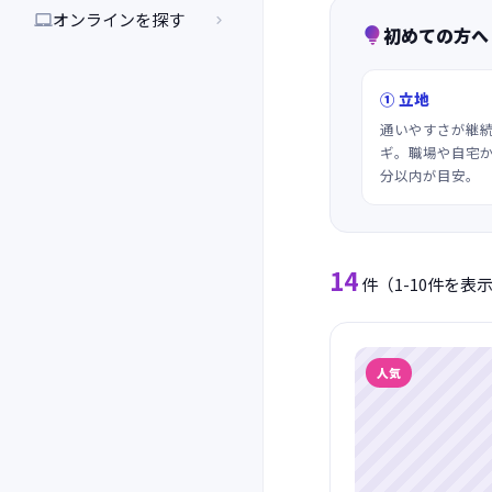
オンラインを探す


初めての方へ

① 立地
通いやすさが継
ギ。職場や自宅か
分以内が目安。
14
件
（1-10件を表
人気