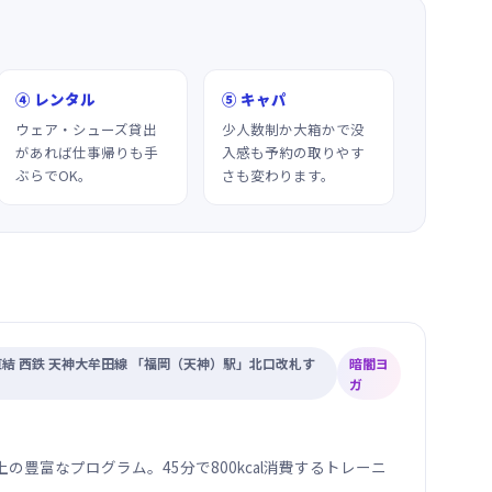
④ レンタル
⑤ キャパ
ウェア・シューズ貸出
少人数制か大箱かで没
があれば仕事帰りも手
入感も予約の取りやす
ぶらでOK。
さも変わります。
結 西鉄 天神大牟田線 「福岡（天神）駅」北口改札す
暗闇ヨ
ガ
の豊富なプログラム。45分で800kcal消費するトレーニ