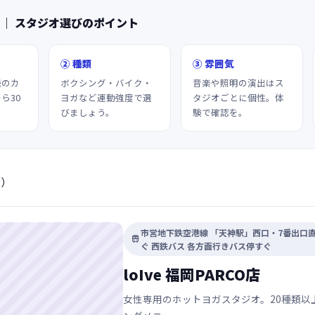
 ｜ スタジオ選びのポイント
② 種類
③ 雰囲気
続のカ
ボクシング・バイク・
音楽や照明の演出はス
ら30
ヨガなど運動強度で選
タジオごとに個性。体
びましょう。
験で確認を。
示）
市営地下鉄空港線 「天神駅」西口・7番出口直

ぐ 西鉄バス 各方面行きバス停すぐ
loIve 福岡PARCO店
女性専用のホットヨガスタジオ。20種類以上