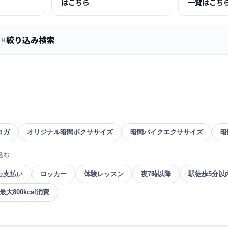
はこちら
一覧はこち
絞り込み検索
CH
ヨガ
オリジナル暗闇ボクササイズ
暗闇バイクエクササイズ
暗
込む
カ支払い
ロッカー
体験レッスン
夜7時以降
駅徒歩5分以
大800kcal消費