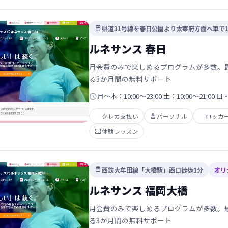
県道31号線を春日公園より太宰府方面へ車で

ルネサンス 春日
月会費のみで楽しめるプログラムが多数。
る3か月間の無料サポート

月～木：10:00～23:00 土：10:00～21:00 
クレカ支払い

パーソナル
ロッカ

体験レッスン
西鉄大牟田線「大橋駅」西口徒歩1分
オリ

ルネサンス 福岡大橋
月会費のみで楽しめるプログラムが多数。
る3か月間の無料サポート