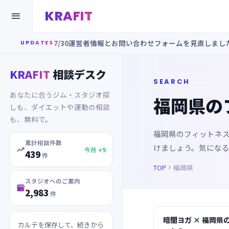
KRAFIT

7/30
運営者情報とお問い合わせフォームを見直しまし
UPDATES
KRAFIT
相談デスク
SEARCH
あなたに合うジム・スタジオ探
福岡県の
しも、ダイエットや運動の相談
も、無料で。
福岡県のフィットネ
累計相談件数
けましょう。気にな

今月 +9
439
件
TOP
福岡県

スタジオへのご案内

2,983
件
暗闇ヨガ × 福岡県
カルテを保存して、続きから