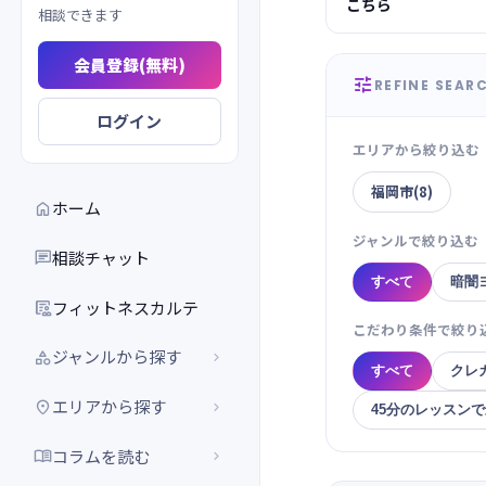
こちら
相談できます
会員登録(無料)

REFINE SEAR
ログイン
エリアから絞り込む
福岡市(8)
ホーム

ジャンルで絞り込む
相談チャット

すべて
暗闇
フィットネスカルテ

こだわり条件で絞り
ジャンルから探す


すべて
クレ
エリアから探す


45分のレッスンで最
コラムを読む

