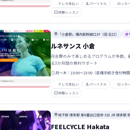
クレカ支払い

パーソナル
ロッカ

体験レッスン
「小倉駅」構内新幹線口1F（旧 北口）
オ

ルネサンス 小倉
月会費のみで楽しめるプログラムが多数。
る3か月間の無料サポート

月～木：10:00～23:00（各種手続き受付時間2
クレカ支払い

パーソナル
ロッカ

体験レッスン
地下鉄 博多駅 東6番出口徒歩 3分 JR 博多駅 

FEELCYCLE Hakata