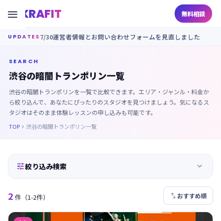
KRAFIT

無料相談
7/30
運営者情報とお問い合わせフォームを見直しました
UPDATES
SEARCH
渋谷の暗闇トランポリン一覧
渋谷の暗闇トランポリンを一覧で比較できます。エリア・ジャンル・料金か
ら絞り込んで、あなたにぴったりのスタジオを見つけましょう。気になるス
タジオはそのまま体験レッスンの申し込みも可能です。
TOP
渋谷の暗闇トランポリン一覧



絞り込み検索
2

おすすめ順
件
（1-2件）