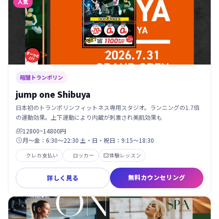
人気
暗闇トランポリン
jump one Shibuya
日本初のトランポリンフィットネス専用スタジオ。ランニングの1.7倍
の運動効果。上下運動により内蔵が刺激され美肌効果も
12800~14800円

月～金：6:30～22:30 土・日・祝日：9:15～18:30

クレカ支払い
ロッカー
体験レッスン

無料カウンセリング
詳しく見る