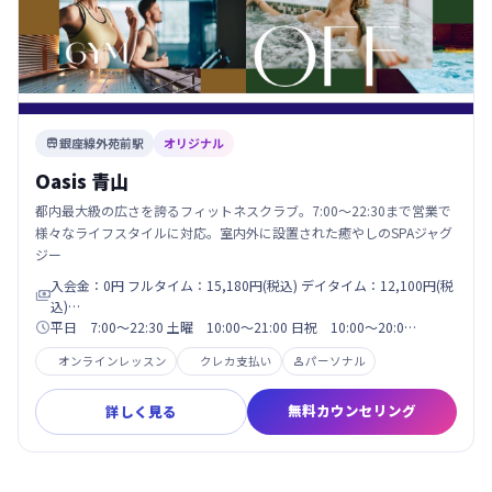
銀座線外苑前駅
オリジナル

Oasis 青山
都内最大級の広さを誇るフィットネスクラブ。7:00〜22:30まで営業で
様々なライフスタイルに対応。室内外に設置された癒やしのSPAジャグ
ジー
入会金：0円 フルタイム：15,180円(税込) デイタイム：12,100円(税

込)…
平日 7:00～22:30 土曜 10:00～21:00 日祝 10:00～20:0…

オンラインレッスン
クレカ支払い
パーソナル

無料カウンセリング
詳しく見る