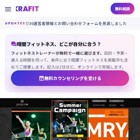
KRAFIT

無料相談
7/30
運営者情報とお問い合わせフォームを見直しました
UPDATES

暗闇フィットネス、どこが自分に合う？
フィットネストレーナーが無料で一緒に選びます。
目的・予算・
通える時間を伺って、条件に合う暗闇フィットネスを掲載外も含
めてご提案します。記入は1分ほど、オンラインで完結します。

無料カウンセリングを受ける