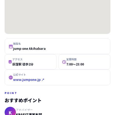
施設名

jump one Akihabara
アクセス
営業時間


荻窪駅 徒歩2分
7:00〜23:00
公式サイト

www.jumpone.jp ↗
POINT
おすすめポイント
アドバイザー
K
KRAFIT運営本部