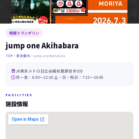
暗闇トランポリン
jump one Akihabara
TOP
東京都内
jump one Akihabara



JR東京メトロ日比谷線秋葉原徒歩3分

月～金：6:30～22:30 土・日・祝日：7:15～20:45
FACILITIES
施設情報