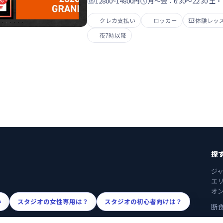

12800~14800円

月～金：6:30～22:30 土・
クレカ支払い
ロッカー

体験レッ
夜7時以降
探
ジ
エ
オ
い
スタジオの女性専用は？
スタジオの初心者向けは？
断