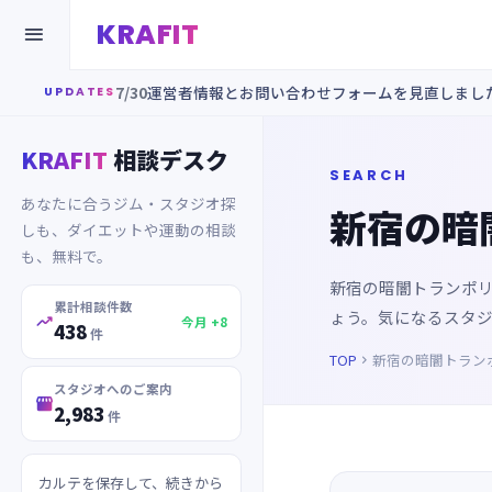
KRAFIT

7/30
運営者情報とお問い合わせフォームを見直しまし
UPDATES
KRAFIT
相談デスク
SEARCH
あなたに合うジム・スタジオ探
新宿の暗
しも、ダイエットや運動の相談
も、無料で。
新宿の暗闇トランポ
累計相談件数
ょう。気になるスタ

今月 +8
438
件
TOP
新宿の暗闇トラン

スタジオへのご案内

2,983
件
カルテを保存して、続きから