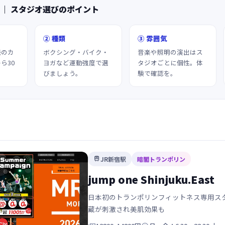
 ｜ スタジオ選びのポイント
② 種類
③ 雰囲気
続のカ
ボクシング・バイク・
音楽や照明の演出はス
ら30
ヨガなど運動強度で選
タジオごとに個性。体
びましょう。
験で確認を。
JR新宿駅
暗闇トランポリン

jump one Shinjuku.East
日本初のトランポリンフィットネス専用スタ
蔵が刺激され美肌効果も