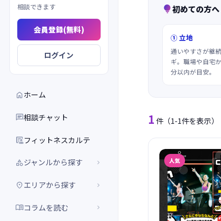
相談できます
初めての方へ

会員登録(無料)
① 立地
通いやすさが継
ログイン
ギ。職場や自宅か
分以内が目安。
ホーム

1
相談チャット

件
（1-1件を表示）
フィットネスカルテ

人気
ジャンルから探す


エリアから探す


コラムを読む

