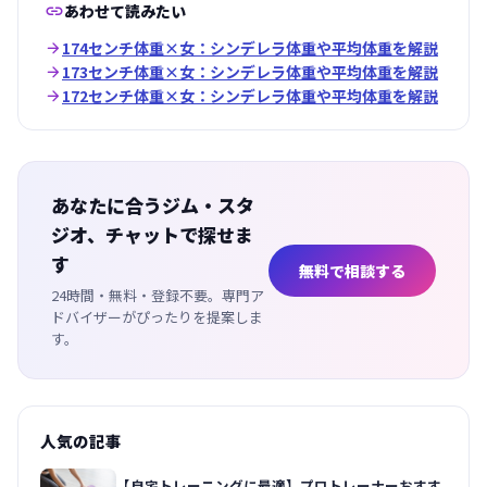

あわせて読みたい

174センチ体重×女：シンデレラ体重や平均体重を解説

173センチ体重×女：シンデレラ体重や平均体重を解説

172センチ体重×女：シンデレラ体重や平均体重を解説
あなたに合うジム・スタ
ジオ、チャットで探せま
す
無料で相談する
24時間・無料・登録不要。専門ア
ドバイザーがぴったりを提案しま
す。
人気の記事
【自宅トレーニングに最適】プロトレーナーおすす