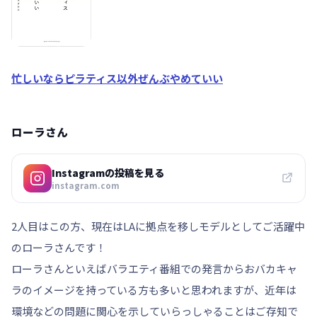
忙しいならピラティス以外ぜんぶやめていい
ローラさん
Instagramの投稿を見る
instagram.com
2人目はこの方、現在はLAに拠点を移しモデルとしてご活躍中
のローラさんです！
ローラさんといえばバラエティ番組での発言からおバカキャ
ラのイメージを持っている方も多いと思われますが、近年は
環境などの問題に関心を示していらっしゃることはご存知で