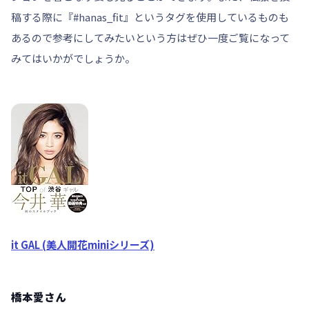
稿する際に『#hanas_fit』というタグを使用しているものも
あるので参考にしてみたいという方はぜひ一度ご覧になって
みてはいかがでしょうか。
it GAL (美人開花miniシリーズ)
橋本愛さん