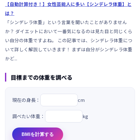
【自動計算付き！】女性芸能人に多い【シンデレラ体重】と
は？
「シンデレラ体重」という言葉を聞いたことがありません
か？ ダイエットにおいて一番気になるのは見た目と同じくら
い自分の体重ですよね。 この記事では、シンデレラ体重につ
いて詳しく解説していきます！ まずは自分がシンデレラ体重
かど...
目標までの体重を調べる
現在の身長：
cm
調べたい体重：
kg