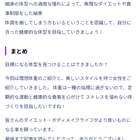
細身の体型への過度な憧れによって、無理なダイエットや食
事制限をした結果
体調を崩してしまう方もいるということを認識して、自分に
合った健康的な体型を目指していきましょう！
まとめ
目標になる体型を見つけることはできましたか？
今回は理想体重のご紹介と、美しいスタイルを持つ女性をご
紹介していきました。 体重は一種の指標に過ぎないので、定
期的な運動と健康的な食事を心がけて ストレスを溜めない体
づくりを目指したいですね！
皆さんのダイエット・ボディメイクライフがより良いものに
なる事を願っています。
最後まで記事を読んでくださって、ありがとうございまし