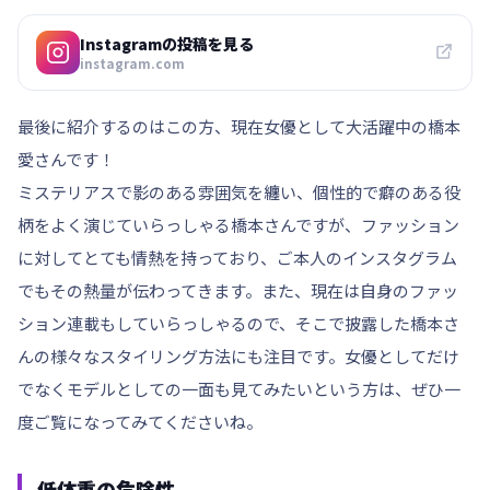
Instagramの投稿を見る
instagram.com
最後に紹介するのはこの方、現在女優として大活躍中の橋本
愛さんです！
ミステリアスで影のある雰囲気を纏い、個性的で癖のある役
柄をよく演じていらっしゃる橋本さんですが、ファッション
に対してとても情熱を持っており、ご本人のインスタグラム
でもその熱量が伝わってきます。また、現在は自身のファッ
ション連載もしていらっしゃるので、そこで披露した橋本さ
んの様々なスタイリング方法にも注目です。女優としてだけ
でなくモデルとしての一面も見てみたいという方は、ぜひ一
度ご覧になってみてくださいね。
低体重の危険性