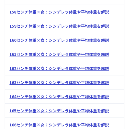
158センチ体重×女：シンデレラ体重や平均体重を解説
159センチ体重×女：シンデレラ体重や平均体重を解説
160センチ体重×女：シンデレラ体重や平均体重を解説
161センチ体重×女：シンデレラ体重や平均体重を解説
162センチ体重×女：シンデレラ体重や平均体重を解説
163センチ体重×女：シンデレラ体重や平均体重を解説
164センチ体重×女：シンデレラ体重や平均体重を解説
165センチ体重×女：シンデレラ体重や平均体重を解説
166センチ体重×女：シンデレラ体重や平均体重を解説