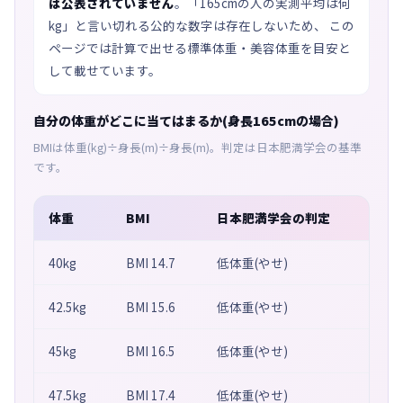
は公表されていません
。「165cmの人の実測平均は何
kg」と言い切れる公的な数字は存在しないため、 この
ページでは計算で出せる標準体重・美容体重を目安と
して載せています。
自分の体重がどこに当てはまるか(身長165cmの場合)
BMIは体重(kg)÷身長(m)÷身長(m)。判定は日本肥満学会の基準
です。
体重
BMI
日本肥満学会の判定
40kg
BMI 14.7
低体重(やせ)
42.5kg
BMI 15.6
低体重(やせ)
45kg
BMI 16.5
低体重(やせ)
47.5kg
BMI 17.4
低体重(やせ)