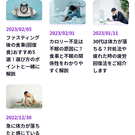
2023/02/05
2023/01/11
2023/02/01
ファスティング
30代は体力が落
カロリー不足は
後の食事(回復
ちる？対処法や
不眠の原因に？
食)おすすめ5
疲れた時の疲労
食事と不眠の関
選！選び方のポ
回復法をご紹介
係性をわかりや
イントと一緒に
します
すく解説
解説
2022/12/30
急に体力が落ち
たと感じている