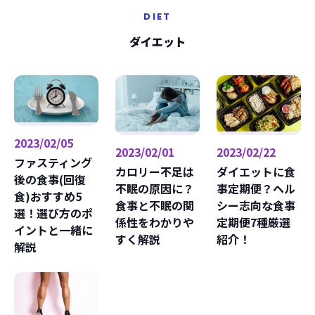
DIET
ダイエット
2023/02/05
2023/02/22
2023/02/01
ファスティング
ダイエットに食
カロリー不足は
後の食事(回復
事定期便？ヘル
不眠の原因に？
食)おすすめ5
シー志向な食事
食事と不眠の関
選！選び方のポ
定期便7種厳選
係性をわかりや
イントと一緒に
紹介！
すく解説
解説