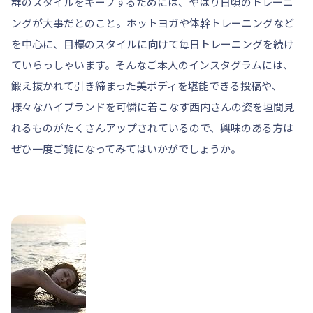
群のスタイルをキープするためには、やはり日頃のトレーニ
ングが大事だとのこと。ホットヨガや体幹トレーニングなど
を中心に、目標のスタイルに向けて毎日トレーニングを続け
ていらっしゃいます。そんなご本人のインスタグラムには、
鍛え抜かれて引き締まった美ボディを堪能できる投稿や、
様々なハイブランドを可憐に着こなす西内さんの姿を垣間見
れるものがたくさんアップされているので、興味のある方は
ぜひ一度ご覧になってみてはいかがでしょうか。