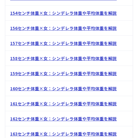
154センチ体重×女：シンデレラ体重や平均体重を解説
156センチ体重×女：シンデレラ体重や平均体重を解説
157センチ体重×女：シンデレラ体重や平均体重を解説
158センチ体重×女：シンデレラ体重や平均体重を解説
159センチ体重×女：シンデレラ体重や平均体重を解説
160センチ体重×女：シンデレラ体重や平均体重を解説
161センチ体重×女：シンデレラ体重や平均体重を解説
162センチ体重×女：シンデレラ体重や平均体重を解説
163センチ体重×女：シンデレラ体重や平均体重を解説