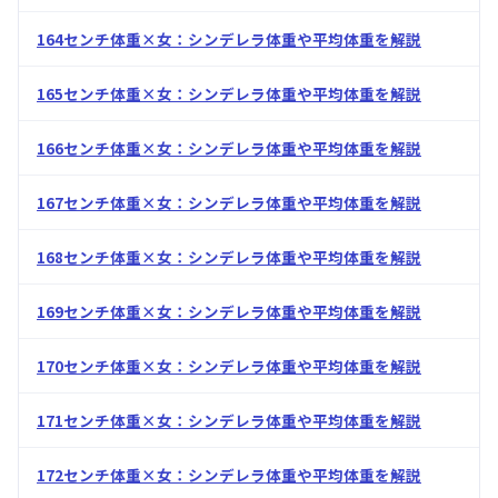
164センチ体重×女：シンデレラ体重や平均体重を解説
165センチ体重×女：シンデレラ体重や平均体重を解説
166センチ体重×女：シンデレラ体重や平均体重を解説
167センチ体重×女：シンデレラ体重や平均体重を解説
168センチ体重×女：シンデレラ体重や平均体重を解説
169センチ体重×女：シンデレラ体重や平均体重を解説
170センチ体重×女：シンデレラ体重や平均体重を解説
171センチ体重×女：シンデレラ体重や平均体重を解説
172センチ体重×女：シンデレラ体重や平均体重を解説