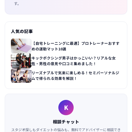
す。
人気の記事
【自宅トレーニングに最適】プロトレーナーおすす
めの運動マット10選
キックボクシング男子はかっこいい？リアルな女
性・男性の意見や口コミ集めました！
リーズナブルで気楽に楽しめる！セミパーソナルジ
ムで得られる効果を解説！
K
相談チャット
スタジオ探しもダイエットの悩みも、無料でアドバイザーに相談でき