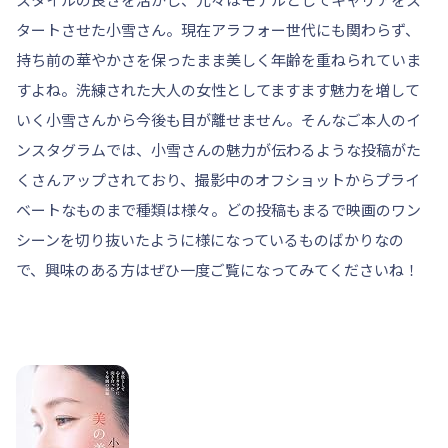
タートさせた小雪さん。現在アラフォー世代にも関わらず、
持ち前の華やかさを保ったまま美しく年齢を重ねられていま
すよね。洗練された大人の女性としてますます魅力を増して
いく小雪さんから今後も目が離せません。そんなご本人のイ
ンスタグラムでは、小雪さんの魅力が伝わるような投稿がた
くさんアップされており、撮影中のオフショットからプライ
ベートなものまで種類は様々。どの投稿もまるで映画のワン
シーンを切り抜いたように様になっているものばかりなの
で、興味のある方はぜひ一度ご覧になってみてくださいね！