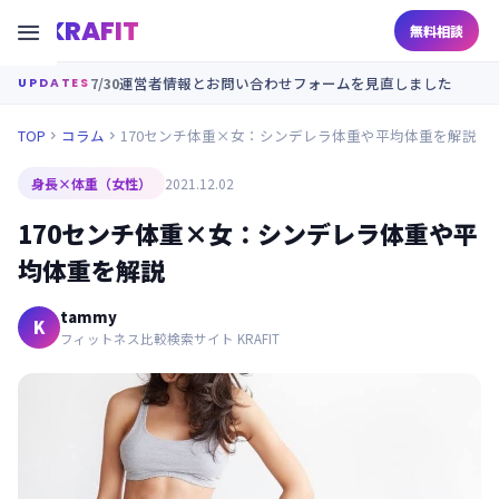
KRAFIT

無料相談
7/30
運営者情報とお問い合わせフォームを見直しました
UPDATES
TOP
コラム
170センチ体重×女：シンデレラ体重や平均体重を解説


身長×体重（女性）
2021.12.02
170センチ体重×女：シンデレラ体重や平
均体重を解説
tammy
K
フィットネス比較検索サイト KRAFIT