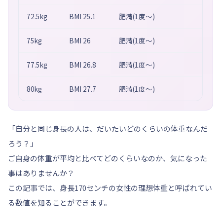
72.5kg
BMI 25.1
肥満(1度〜)
75kg
BMI 26
肥満(1度〜)
77.5kg
BMI 26.8
肥満(1度〜)
80kg
BMI 27.7
肥満(1度〜)
「自分と同じ身長の人は、だいたいどのくらいの体重なんだ
ろう？」
ご自身の体重が平均と比べてどのくらいなのか、気になった
事はありませんか？
この記事では、身長170センチの女性の理想体重と呼ばれてい
る数値を知ることができます。