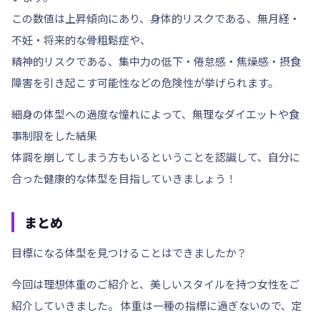
この数値は上昇傾向にあり、
身体的リスク
である、
無月経・
不妊・将来的な骨粗鬆症
や、
精神的リスク
である、
集中力の低下・倦怠感・焦燥感・摂食
障害を引き起こす可能性
などの危険性が挙げられます。
細身の体型への過度な憧れによって、無理なダイエットや食
事制限をした結果
体調を崩してしまう方もいるということを認識して、自分に
合った健康的な体型を目指していきましょう！
まとめ
目標になる体型を見つけることはできましたか？
今回は理想体重のご紹介と、美しいスタイルを持つ女性をご
紹介していきました。 体重は一種の指標に過ぎないので、定