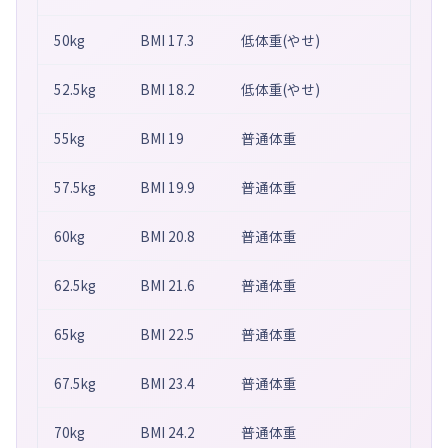
50kg
BMI 17.3
低体重(やせ)
52.5kg
BMI 18.2
低体重(やせ)
55kg
BMI 19
普通体重
57.5kg
BMI 19.9
普通体重
60kg
BMI 20.8
普通体重
62.5kg
BMI 21.6
普通体重
65kg
BMI 22.5
普通体重
67.5kg
BMI 23.4
普通体重
70kg
BMI 24.2
普通体重