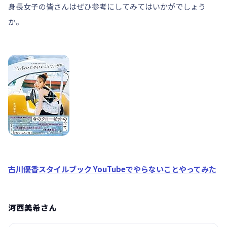
身長女子の皆さんはぜひ参考にしてみてはいかがでしょう
か。
古川優香スタイルブック YouTubeでやらないことやってみた
河西美希さん