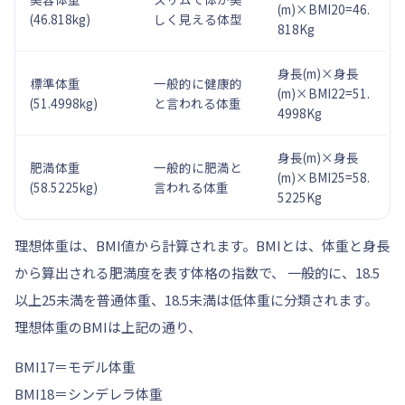
(m)×BMI20=46.
(46.818kg)
しく見える体型
818Kg
身長(m)×身長
標準体重
一般的に健康的
(m)×BMI22=51.
(51.4998kg)
と言われる体重
4998Kg
身長(m)×身長
肥満体重
一般的に肥満と
(m)×BMI25=58.
(58.5225kg)
言われる体重
5225Kg
理想体重は、BMI値から計算されます。BMIとは、体重と身長
から算出される肥満度を表す体格の指数で、 一般的に、
18.5
以上25未満を普通体重
、
18.5未満は低体重
に分類されます。
理想体重のBMIは上記の通り、
BMI17＝モデル体重
BMI18＝シンデレラ体重