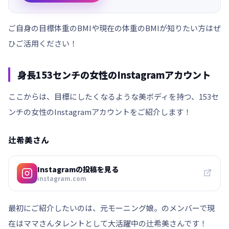
ご自身の目標体重のBMIや現在の体重のBMIが知りたい方はぜ
ひご活用ください！
身長153センチの女性のInstagramアカウント
ここからは、目標にしたくなるような美ボディを持つ、153セ
ンチの女性のInstagramアカウントをご紹介します！
辻希美さん
Instagramの投稿を見る
instagram.com
最初にご紹介したいのは、元モーニング娘。のメンバーで現
在はママさんタレントとして大活躍中の辻希美さんです！