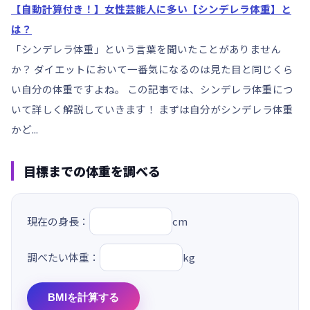
【自動計算付き！】女性芸能人に多い【シンデレラ体重】と
は？
「シンデレラ体重」という言葉を聞いたことがありません
か？ ダイエットにおいて一番気になるのは見た目と同じくら
い自分の体重ですよね。 この記事では、シンデレラ体重につ
いて詳しく解説していきます！ まずは自分がシンデレラ体重
かど...
目標までの体重を調べる
現在の身長：
cm
調べたい体重：
kg