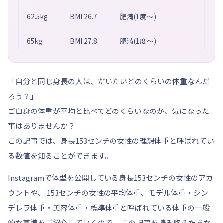
62.5kg
BMI 26.7
肥満(1度〜)
65kg
BMI 27.8
肥満(1度〜)
「自分と同じ身長の人は、だいたいどのくらいの体重なんだ
ろう？」
ご自身の体重が平均と比べてどのくらいなのか、気になった
事はありませんか？
この記事では、身長153センチの女性の理想体重と呼ばれてい
る数値を知ることができます。
Instagramで体型を公開している身長153センチの女性のアカ
ウントや、 153センチの女性の
平均体重
、
モデル体重・シン
デレラ体重・美容体重・標準体重
と呼ばれている体重の一般
的な基準をご紹介していくので、 この記事を読み終えたあな