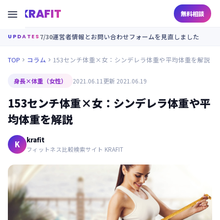
KRAFIT

無料相談
7/30
運営者情報とお問い合わせフォームを見直しました
UPDATES
TOP
コラム
153センチ体重×女：シンデレラ体重や平均体重を解説


身長×体重（女性）
2021.06.11
更新 2021.06.19
153センチ体重×女：シンデレラ体重や平
均体重を解説
krafit
K
フィットネス比較検索サイト KRAFIT