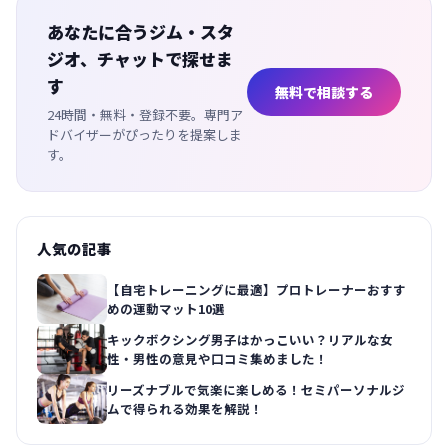
あなたに合うジム・スタ
ジオ、チャットで探せま
す
無料で相談する
24時間・無料・登録不要。専門ア
ドバイザーがぴったりを提案しま
す。
人気の記事
【自宅トレーニングに最適】プロトレーナーおすす
めの運動マット10選
キックボクシング男子はかっこいい？リアルな女
性・男性の意見や口コミ集めました！
リーズナブルで気楽に楽しめる！セミパーソナルジ
ムで得られる効果を解説！