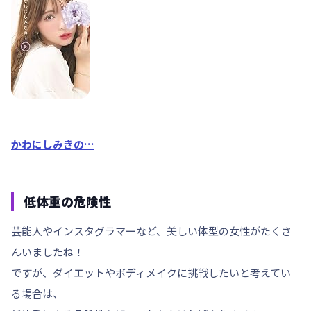
かわにしみきの…
低体重の危険性
芸能人やインスタグラマーなど、美しい体型の女性がたくさ
んいましたね！
ですが、ダイエットやボディメイクに挑戦したいと考えてい
る場合は、