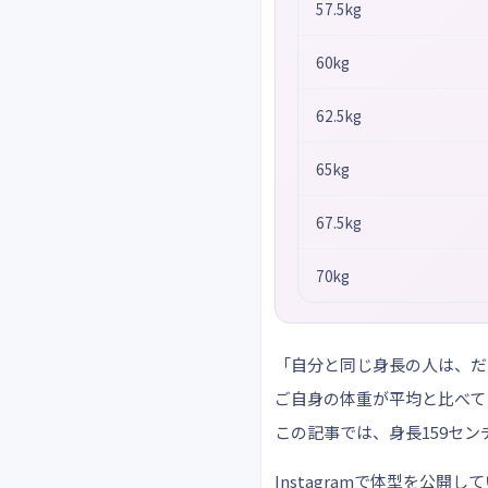
57.5kg
60kg
62.5kg
65kg
67.5kg
70kg
「自分と同じ身長の人は、だ
ご自身の体重が平均と比べて
この記事では、身長159セ
Instagramで体型を公開