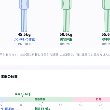
45.5kg
50.6kg
55.
シンデレラ体重
美容体重
標準
BMI 18.0
BMI 20.0
BMI 2
差があります。上の図は身長と体重から計算した目安で、同じ体重でも見え方は人
の体重の位置
g
美容 50.6kg
普通体重
肥満
45
50
55
60
65
70
ラ 45.5kg
標準 55.6kg