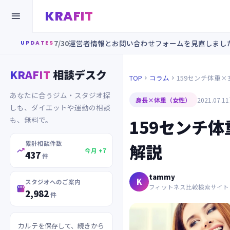
KRAFIT

7/30
運営者情報とお問い合わせフォームを見直しまし
UPDATES
KRAFIT
相談デスク
TOP
コラム
159センチ体重


あなたに合うジム・スタジオ探
身長×体重（女性）
2021.07.11
しも、ダイエットや運動の相談
も、無料で。
159センチ
累計相談件数
解説

今月 +7
437
件
tammy
K
スタジオへのご案内
フィットネス比較検索サイト KR

2,982
件
カルテを保存して、続きから