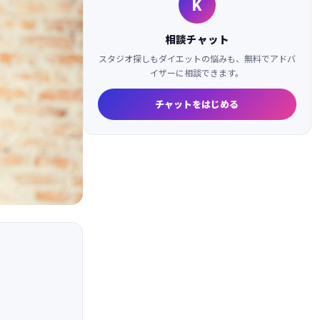
K
相談チャット
スタジオ探しもダイエットの悩みも、無料でアドバ
イザーに相談できます。
チャットをはじめる