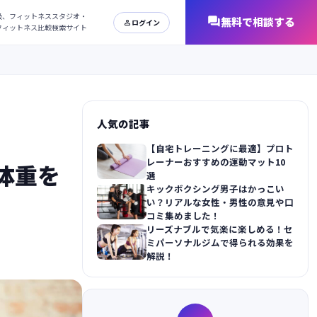
日本最大級、フィットネススタジオ・
オンラインフィットネス比較検索サイト
人気の記事
【自宅トレーニングに最適】プロト
レーナーおすすめの運動マット10
体重を
選
キックボクシング男子はかっこい
い？リアルな女性・男性の意見や口
コミ集めました！
リーズナブルで気楽に楽しめる！セ
ミパーソナルジムで得られる効果を
解説！