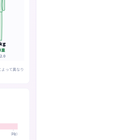
6kg
体重
2.0
によって異なり
(kg)
75