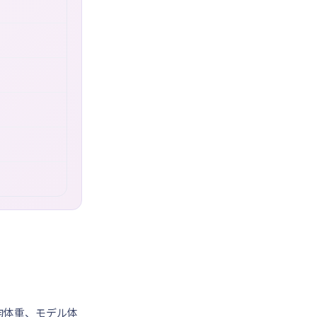
均体重
、
モデル体