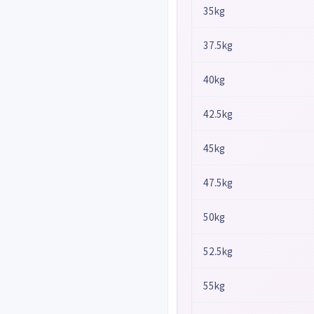
35kg
37.5kg
40kg
42.5kg
45kg
47.5kg
50kg
52.5kg
55kg