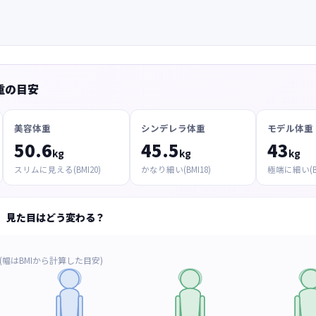
重の目安
美容体重
シンデレラ体重
モデル体重
50.6
45.5
43
kg
kg
kg
スリムに見える(BMI20)
かなり細い(BMI18)
極端に細い(BM
、見た目はどう変わる？
幅はBMIから計算した目安)