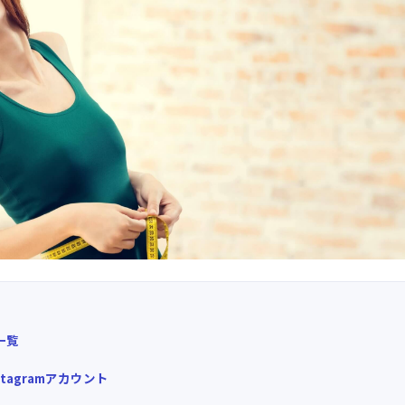
一覧
tagramアカウント