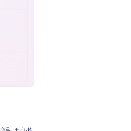
均体重
、
モデル体