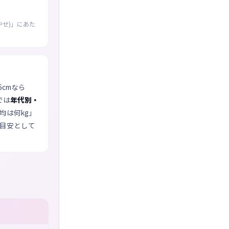
やせ)」にあた
6cmなら
では
年代別・
均は何kg」
目安として