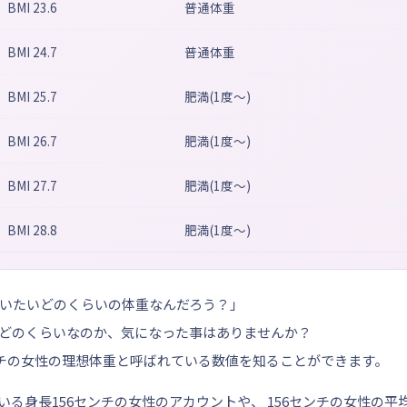
BMI 23.6
普通体重
BMI 24.7
普通体重
BMI 25.7
肥満(1度〜)
BMI 26.7
肥満(1度〜)
BMI 27.7
肥満(1度〜)
BMI 28.8
肥満(1度〜)
いたいどのくらいの体重なんだろう？」
どのくらいなのか、気になった事はありませんか？
ンチの女性の理想体重と呼ばれている数値を知ることができます。
している身長156センチの女性のアカウントや、 156センチの女性の
平