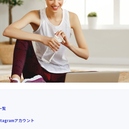
一覧
tagramアカウント