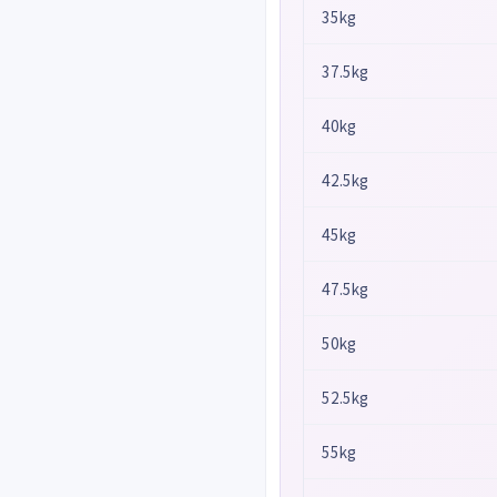
35kg
37.5kg
40kg
42.5kg
45kg
47.5kg
50kg
52.5kg
55kg