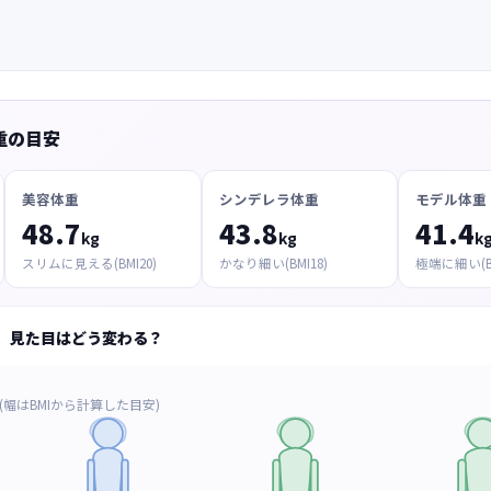
重の目安
美容体重
シンデレラ体重
モデル体重
48.7
43.8
41.4
kg
kg
k
スリムに見える(BMI20)
かなり細い(BMI18)
極端に細い(BM
、見た目はどう変わる？
幅はBMIから計算した目安)