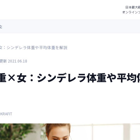
た
×女：シンデレラ体重や平均体重を解説
更新 2021.06.18
体重×女：シンデレラ体重や平均
AFIT