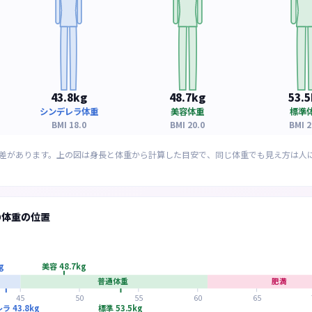
43.8kg
48.7kg
53.
シンデレラ体重
美容体重
標準
BMI 18.0
BMI 20.0
BMI 2
差があります。上の図は身長と体重から計算した目安で、同じ体重でも見え方は人
の体重の位置
g
美容 48.7kg
普通体重
肥満
45
50
55
60
65
ラ 43.8kg
標準 53.5kg