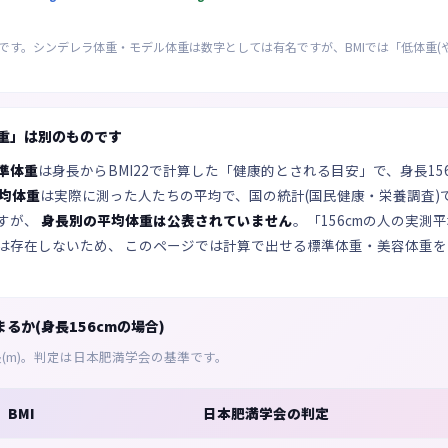
です。シンデレラ体重・モデル体重は数字としては有名ですが、BMIでは「低体重(
重」は別のものです
準体重
は身長からBMI22で計算した「健康的とされる目安」で、身長15
均体重
は実際に測った人たちの平均で、国の統計(国民健康・栄養調査)
すが、
身長別の平均体重は公表されていません
。「156cmの人の実測平
は存在しないため、 このページでは計算で出せる標準体重・美容体重を
るか(身長156cmの場合)
÷身長(m)。判定は日本肥満学会の基準です。
BMI
日本肥満学会の判定