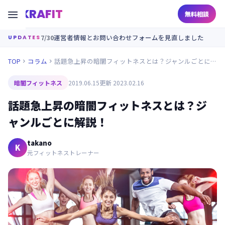
KRAFIT

無料相談
7/30
運営者情報とお問い合わせフォームを見直しました
UPDATES
TOP
コラム
話題急上昇の暗闇フィットネスとは？ジャンルごとに解説！


暗闇フィットネス
2019.06.15
更新 2023.02.16
話題急上昇の暗闇フィットネスとは？ジ
ャンルごとに解説！
takano
K
元フィットネストレーナー