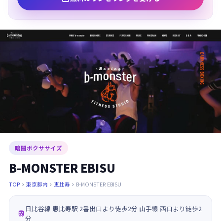
暗闇ボクササイズ
B-MONSTER EBISU
TOP
東京都内
恵比寿
B-MONSTER EBISU



日比谷線 恵比寿駅 2番出口より徒歩2分 山手線 西口より徒歩2

分