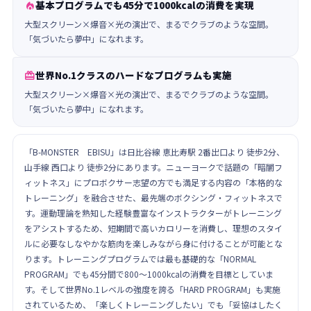
基本プログラムでも45分で1000kcalの消費を実現

大型スクリーン×爆音×光の演出で、まるでクラブのような空間。
「気づいたら夢中」になれます。
世界No.1クラスのハードなプログラムも実施

大型スクリーン×爆音×光の演出で、まるでクラブのような空間。
「気づいたら夢中」になれます。
「B-MONSTER EBISU」は日比谷線 恵比寿駅 2番出口より 徒歩2分、
山手線 西口より 徒歩2分にあります。ニューヨークで話題の「暗闇フ
ィットネス」にプロボクサー志望の方でも満足する内容の「本格的な
トレーニング」を融合させた、最先端のボクシング・フィットネスで
す。運動理論を熟知した経験豊富なインストラクターがトレーニング
をアシストするため、短期間で高いカロリーを消費し、理想のスタイ
ルに必要なしなやかな筋肉を楽しみながら身に付けることが可能とな
ります。トレーニングプログラムでは最も基礎的な「NORMAL
PROGRAM」でも45分間で800～1000kcalの消費を目標としていま
す。そして世界No.1レベルの強度を誇る「HARD PROGRAM」も実施
されているため、「楽しくトレーニングしたい」でも「妥協はしたく