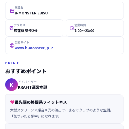
施設名

B-MONSTER EBISU
アクセス
営業時間


荻窪駅 徒歩2分
7:00〜23:00
公式サイト

www.b-monster.jp ↗
POINT
おすすめポイント
アドバイザー
K
KRAFIT運営本部
最先端の格闘系フィットネス

大型スクリーン×爆音×光の演出で、まるでクラブのような空間。
「気づいたら夢中」になれます。