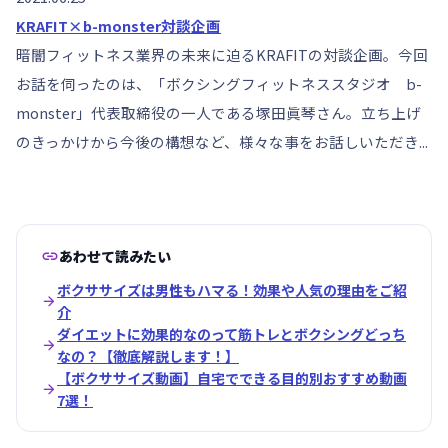
KRAFIT×b-monster対談企画
暗闇フィットネス業界の未来に迫るKRAFITの対談企画。今回
お話を伺ったのは、「ボクシングフィットネススタジオ b-
monster」代表取締役の一人である塚田眞琴さん。立ち上げ
のきっかけから今後の構想など、様々な事をお話しいただき...

あわせて読みたい
ボクササイズは男性もハマる！効果や人気の理由をご紹

介
ダイエットに効果的なのって筋トレとボクシングどっち

なの？【徹底解説します！】
【ボクササイズ動画】自宅でできる目的別おすすめ動画

7選！