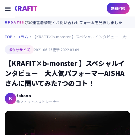
KRAFIT

無料相談
7/30
運営者情報とお問い合わせフォームを見直しました
UPDATES
TOP
コラム
【KRAFIT×b-monster 】スペシャルインタビュー 大人気パフォーマーAISHAさんに聞いてみた7つのコト！


ボクササイズ
2021.06.25
更新 2022.03.09
【KRAFIT×b-monster 】スペシャルイ
ンタビュー 大人気パフォーマーAISHA
さんに聞いてみた7つのコト！
takano
K
元フィットネストレーナー