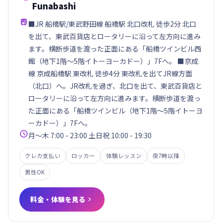
Funabashi

■JR 船橋駅/東武野田線 船橋駅 北口改札 徒歩2分 北口
を出て、東武百貨店とロータリーに沿って左方向に進み
ます。横断歩道を渡った正面にある「船橋ツインビル西
館（地下1階～5階イトーヨーカドー）」7Fへ。 ■京成
線 京成船橋駅 東改札 徒歩4分 東改札を出てJR線方面
（北口）へ。JR改札を過ぎ、北口を出て、東武百貨店と
ロータリーに沿って左方向に進みます。横断歩道を渡っ
た正面にある「船橋ツインビル（地下1階～5階イトーヨ
ーカドー）」7Fへ。

月～木 7:00 - 23:00 土日祝 10:00 - 19:30
クレカ支払い
ロッカー
体験レッスン
夜7時以降
男性OK
料金・体験を見る
