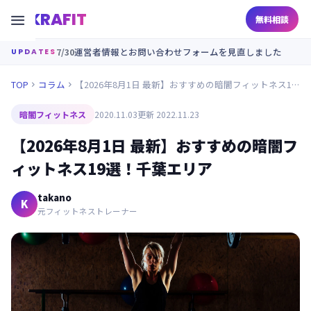
KRAFIT

無料相談
7/30
運営者情報とお問い合わせフォームを見直しました
UPDATES
TOP
コラム
【2026年8月1日 最新】おすすめの暗闇フィットネス19選！千葉エリア


暗闇フィットネス
2020.11.03
更新 2022.11.23
【2026年8月1日 最新】おすすめの暗闇フ
ィットネス19選！千葉エリア
takano
K
元フィットネストレーナー