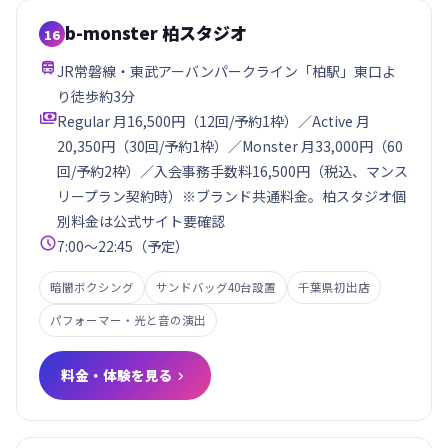
b-monster 柏スタジオ
16

JR常磐線・東武アーバンパークライン「柏駅」東口よ
り徒歩約3分

Regular 月16,500円（12回/予約1枠）／Active 月
20,350円（30回/予約1枠）／Monster 月33,000円（60
回/予約2枠）／入会事務手数料16,500円（税込、マンス
リープラン契約時）※ブランド共通料金。柏スタジオ個
別料金は公式サイト要確認

7:00〜22:45（予定）
暗闇ボクシング
サンドバッグ40台設置
千葉県初出店
パフォーマー・光と音の演出
料金・体験を見る
