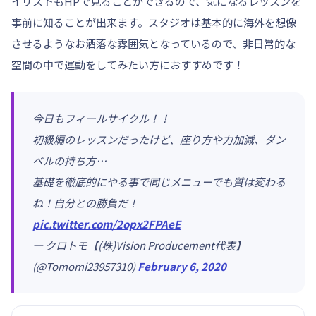
イリストもHPで見ることができるので、気になるレッスンを
事前に知ることが出来ます。スタジオは基本的に海外を想像
させるようなお洒落な雰囲気となっているので、非日常的な
空間の中で運動をしてみたい方におすすめです！
今日もフィールサイクル！！
初級編のレッスンだったけど、座り方や力加減、ダン
ベルの持ち方…
基礎を徹底的にやる事で同じメニューでも質は変わる
ね！自分との勝負だ！
pic.twitter.com/2opx2FPAeE
— クロトモ【(株)Vision Producement代表】
(@Tomomi23957310)
February 6, 2020