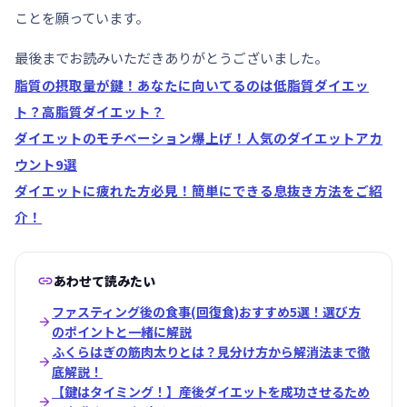
ことを願っています。
最後までお読みいただきありがとうございました。
脂質の摂取量が鍵！あなたに向いてるのは低脂質ダイエッ
ト？高脂質ダイエット？
ダイエットのモチベーション爆上げ！人気のダイエットアカ
ウント9選
ダイエットに疲れた方必見！簡単にできる息抜き方法をご紹
介！

あわせて読みたい
ファスティング後の食事(回復食)おすすめ5選！選び方

のポイントと一緒に解説
ふくらはぎの筋肉太りとは？見分け方から解消法まで徹

底解説！
【鍵はタイミング！】産後ダイエットを成功させるため
