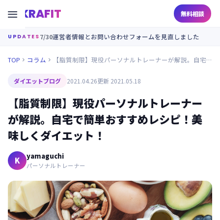
KRAFIT

無料相談
7/30
運営者情報とお問い合わせフォームを見直しました
UPDATES
TOP
コラム
【脂質制限】現役パーソナルトレーナーが解説。自宅で簡単おすすめレシピ！美味しくダイエット！


ダイエットブログ
2021.04.26
更新 2021.05.18
【脂質制限】現役パーソナルトレーナー
が解説。自宅で簡単おすすめレシピ！美
味しくダイエット！
yamaguchi
K
パーソナルトレーナー