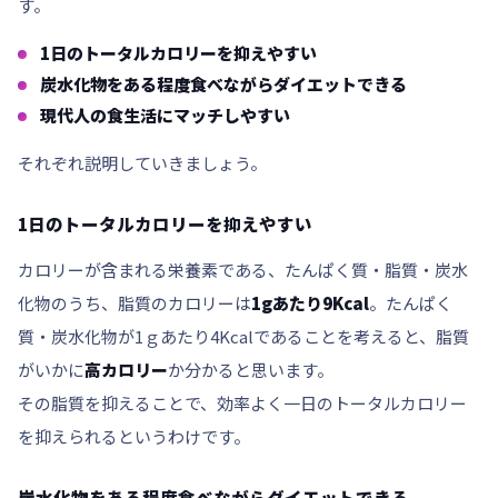
す。
1日の
トータルカロリー
を抑えやすい
炭水化物
をある程度食べながらダイエットできる
現代人の
食生活にマッチ
しやすい
それぞれ説明していきましょう。
1日のトータルカロリーを抑えやすい
カロリーが含まれる栄養素である、たんぱく質・脂質・炭水
化物のうち、脂質のカロリーは
1gあたり9Kcal
。たんぱく
質・炭水化物が1ｇあたり4Kcalであることを考えると、脂質
がいかに
高カロリー
か分かると思います。
その
脂質を抑える
ことで、効率よく一日の
トータルカロリー
を抑えられる
というわけです。
炭水化物をある程度食べながらダイエットできる