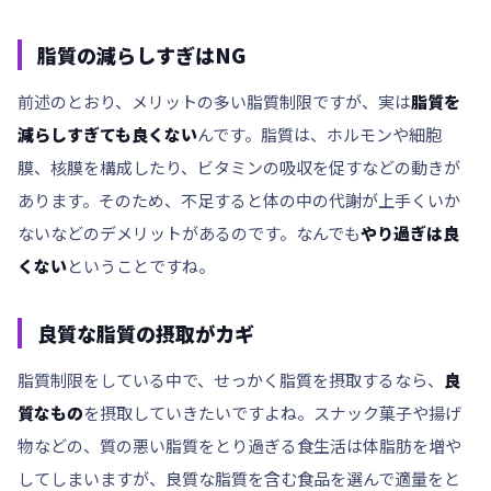
脂質の減らしすぎはNG
前述のとおり、メリットの多い脂質制限ですが、実は
脂質を
減らしすぎても良くない
んです。脂質は、ホルモンや細胞
膜、核膜を構成したり、ビタミンの吸収を促すなどの動きが
あります。そのため、不足すると体の中の
代謝が上手くいか
ない
などのデメリットがあるのです。なんでも
やり過ぎは良
くない
ということですね。
良質な脂質の摂取がカギ
脂質制限をしている中で、せっかく脂質を摂取するなら、
良
質なもの
を摂取していきたいですよね。スナック菓子や揚げ
物などの、
質の悪い脂質
をとり過ぎる食生活は
体脂肪を増や
し
てしまいますが、良質な脂質を含む食品を選んで適量をと