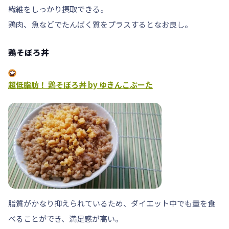
繊維
をしっかり摂取できる。
鶏肉、魚などで
たんぱく質をプラス
するとなお良し。
鶏そぼろ丼
超低脂肪！ 鶏そぼろ丼 by ゆきんこぶーた
脂質がかなり抑えられているため、ダイエット中でも量を食
べることができ、
満足感が高
い。