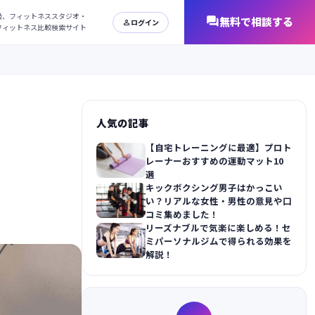
日本最大級、フィットネススタジオ・
オンラインフィットネス比較検索サイト
人気の記事
【自宅トレーニングに最適】プロト
レーナーおすすめの運動マット10
選
キックボクシング男子はかっこい
い？リアルな女性・男性の意見や口
コミ集めました！
リーズナブルで気楽に楽しめる！セ
ミパーソナルジムで得られる効果を
解説！