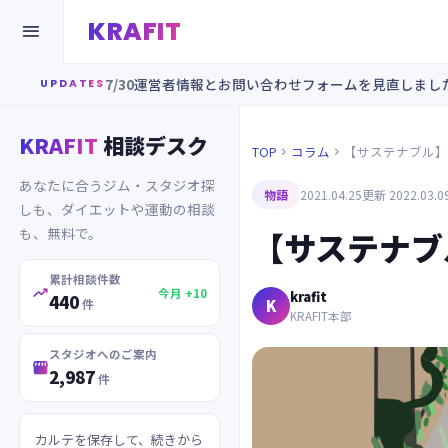
KRAFIT

7/30
運営者情報とお問い合わせフォームを見直しまし
UPDATES
KRAFIT
相談デスク
TOP
コラム
【サステナブル】


あなたに合うジム・スタジオ探
物語
2021.04.25
更新 2022.03.0
しも、ダイエットや運動の相談
も、無料で。
【サステナブ
累計相談件数

今月 +10
krafit
440
K
件
KRAFIT本部
スタジオへのご案内

2,987
件
カルテを保存して、続きから