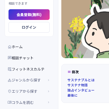
相談できます
会員登録(無料)
ログイン
ホーム

相談チャット

フィットネスカルテ


目次
サステナブルとは
ジャンルから探す


サステナ物語
独占インタビュー
エリアから探す


最後に
コラムを読む

