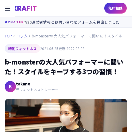
KRAFIT

無料相談
7/30
運営者情報とお問い合わせフォームを見直しました
UPDATES
TOP
コラム
b-monsterの大人気パフォーマーに聞いた！スタイルをキープする3つの習慣！


暗闇フィットネス
2021.06.25
更新 2022.03.09
b-monsterの大人気パフォーマーに聞い
た！スタイルをキープする3つの習慣！
takano
K
元フィットネストレーナー