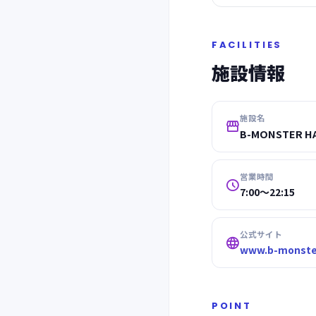
FACILITIES
施設情報
施設名

B-MONSTER H
営業時間

7:00〜22:15
公式サイト

www.b-monster
POINT