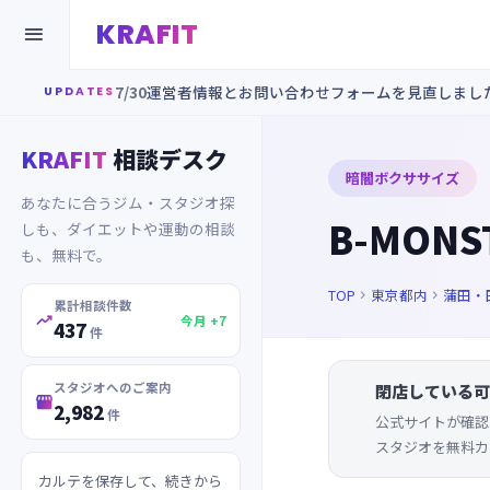
KRAFIT

7/30
運営者情報とお問い合わせフォームを見直しまし
UPDATES
KRAFIT
相談デスク
暗闇ボクササイズ
あなたに合うジム・スタジオ探
B-MONS
しも、ダイエットや運動の相談
も、無料で。
TOP
東京都内
蒲田・


累計相談件数

今月 +7
437
件
スタジオへのご案内
閉店している可

2,982
件
公式サイトが確認
スタジオを無料カ
カルテを保存して、続きから