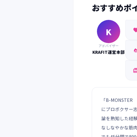
おすすめポ
K
アドバイザー
KRAFIT運営本部
「B-MONST
にプロボクサー
論を熟知した経
なしなやかな筋肉
でも45分間で80