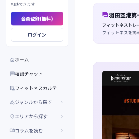
相談できます

羽田空港第
会員登録(無料)
フィットネストレ
フィットネスを掲
ログイン
ホーム

相談チャット

フィットネスカルテ

ジャンルから探す


エリアから探す


コラムを読む

