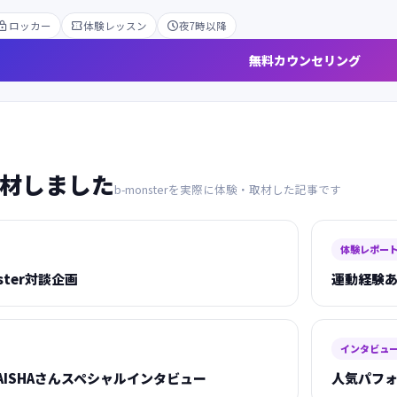

ロッカー

体験レッスン

夜7時以降
無料カウンセリング
が取材しました
b-monsterを実際に体験・取材した記事です
体験レポー
nster対談企画
運動経験あ
インタビュ
ISHAさんスペシャルインタビュー
人気パフォ