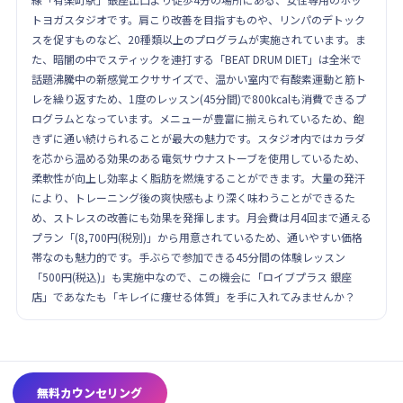
トヨガスタジオです。肩こり改善を目指すものや、リンパのデトック
スを促すものなど、20種類以上のプログラムが実施されています。ま
た、暗闇の中でスティックを連打する「BEAT DRUM DIET」は全米で
話題沸騰中の新感覚エクササイズで、温かい室内で有酸素運動と筋ト
レを繰り返すため、1度のレッスン(45分間)で800kcalも消費できるプ
ログラムとなっています。メニューが豊富に揃えられているため、飽
きずに通い続けられることが最大の魅力です。スタジオ内ではカラダ
を芯から温める効果のある電気サウナストーブを使用しているため、
柔軟性が向上し効率よく脂肪を燃焼することができます。大量の発汗
により、トレーニング後の爽快感もより深く味わうことができるた
め、ストレスの改善にも効果を発揮します。月会費は月4回まで通える
プラン「(8,700円(税別)」から用意されているため、通いやすい価格
帯なのも魅力的です。手ぶらで参加できる45分間の体験レッスン
「500円(税込)」も実施中なので、この機会に「ロイブプラス 銀座
店」であなたも「キレイに痩せる体質」を手に入れてみませんか？
無料カウンセリング