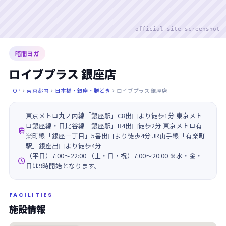
official site screenshot
暗闇ヨガ
ロイブプラス 銀座店
TOP
東京都内
日本橋・銀座・勝どき
ロイブプラス 銀座店



東京メトロ丸ノ内線「銀座駅」C8出口より徒歩1分 東京メト
ロ銀座線・日比谷線「銀座駅」B4出口徒歩2分 東京メトロ有

楽町線「銀座一丁目」5番出口より徒歩4分 JR山手線「有楽町
駅」銀座出口より徒歩4分
（平日）7:00～22:00 （土・日・祝）7:00～20:00 ※水・金・

日は9時開始となります。
FACILITIES
施設情報