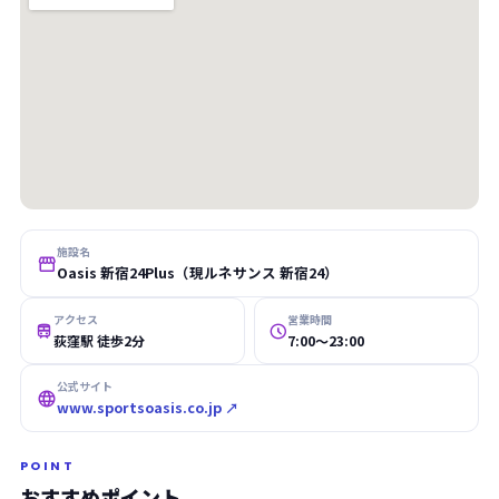
施設名

Oasis 新宿24Plus（現ルネサンス 新宿24）
アクセス
営業時間


荻窪駅 徒歩2分
7:00〜23:00
公式サイト

www.sportsoasis.co.jp ↗
POINT
おすすめポイント