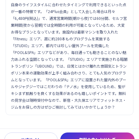
自身のライフスタイルに合わせたタイミングで利用できるといった点
が一番の特徴です。「24Plus会員」として入会した場合は月々
「6,480円(税込)」で、通常営業時間(朝から夜)では60分間、セルフ営
業時間(夜から翌朝)では全時間の利用が可能となっているため、大変
お得なプランとなっています。施設内は最新マシンを取り入れた
「Fitness」エリア、週に約280本ものプログラムを実施する
「STUDIO」エリア、都内では珍しい屋外プールを完備した
「POOL&SPA」エリアなどがあり、毎日通っても飽きることのない魅
力あふれる空間となっています。「STUDIO」エリアで実施される暗闇
トランポリン「UBOUND」では、日常とはかけ離れた雰囲気とトラン
ポリン本来の運動効果が上手く組み合わさり、とても人気のプログラ
ムとなっています。「POOL&SPA」エリアに設置された屋内外のプー
ルやジャグジーではこだわりの「ナノ水」を使用しているため、髪が
キシまず肌触りを良くする効果があるのも嬉しいポイントです。無料
の見学会は随時受付中なので、新宿・大久保エリアでフィットネス・
ジムをお探しの方はぜひご検討してみてはいかかでしょうか？