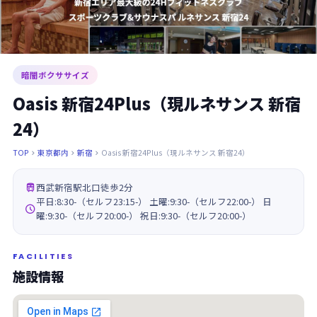
暗闇ボクササイズ
Oasis 新宿24Plus（現ルネサンス 新宿
24）
TOP
東京都内
新宿
Oasis 新宿24Plus（現ルネサンス 新宿24）




西武新宿駅北口徒歩2分
平日:8:30-（セルフ23:15-） 土曜:9:30-（セルフ22:00-） 日

曜:9:30-（セルフ20:00-） 祝日:9:30-（セルフ20:00-）
FACILITIES
施設情報