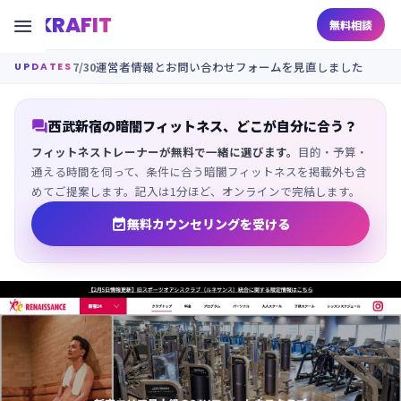
KRAFIT

無料相談
7/30
運営者情報とお問い合わせフォームを見直しました
UPDATES

西武新宿の暗闇フィットネス、どこが自分に合う？
フィットネストレーナーが無料で一緒に選びます。
目的・予算・
通える時間を伺って、条件に合う暗闇フィットネスを掲載外も含
めてご提案します。記入は1分ほど、オンラインで完結します。

無料カウンセリングを受ける