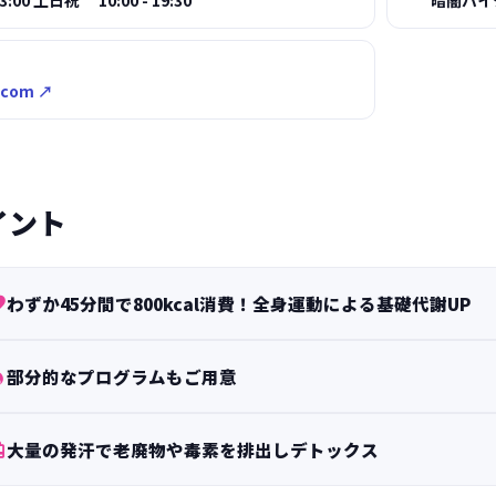
:00 土日祝 10:00 - 19:30
暗闇バイ
.com ↗
イント

わずか45分間で800kcal消費！全身運動による基礎代謝UP

部分的なプログラムもご用意

大量の発汗で老廃物や毒素を排出しデトックス