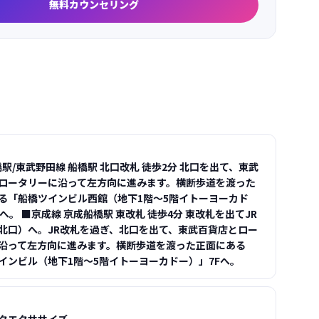
無料カウンセリング
橋駅/東武野田線 船橋駅 北口改札 徒歩2分 北口を出て、東武
ロータリーに沿って左方向に進みます。横断歩道を渡った
る「船橋ツインビル西館（地下1階～5階イトーヨーカド
へ。 ■京成線 京成船橋駅 東改札 徒歩4分 東改札を出てJR
北口）へ。JR改札を過ぎ、北口を出て、東武百貨店とロー
沿って左方向に進みます。横断歩道を渡った正面にある
インビル（地下1階～5階イトーヨーカドー）」7Fへ。