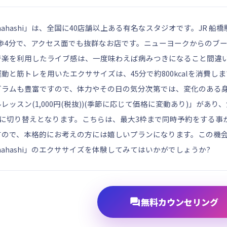
E Funahashi」は、全国に40店舗以上ある有名なスタジオです。JR 
徒歩4分で、アクセス面でも抜群なお店です。ニューヨークからのブ
音楽を利用したライブ感は、一度味わえば病みつきになること間違
動と筋トレを用いたエクササイズは、45分で約800kcalを消費
グラムも豊富ですので、体力やその日の気分次第では、変化のある
レッスン(1,000円(税抜))(季節に応じて価格に変動あり)」があ
税別)」に切り替えとなります。こちらは、最大3枠まで同時予約をする
すので、本格的にお考えの方には嬉しいプランになります。この機
E Funahashi」のエクササイズを体験してみてはいかがでしょうか?

無料カウンセリング