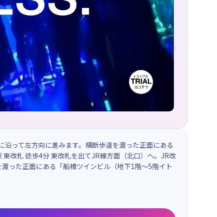
リーに沿って左方向に進みます。横断歩道を渡った正面にある
東改札 徒歩4分 東改札を出てJR線方面（北口）へ。JR改
渡った正面にある「船橋ツインビル（地下1階～5階イト