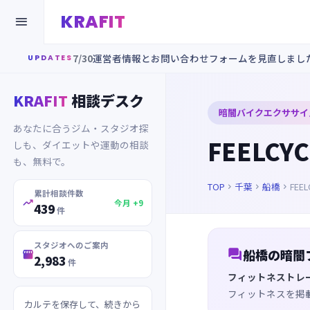
KRAFIT

7/30
運営者情報とお問い合わせフォームを見直しまし
UPDATES
KRAFIT
相談デスク
暗闇バイクエクササイ
あなたに合うジム・スタジオ探
FEELCY
しも、ダイエットや運動の相談
も、無料で。
TOP
千葉
船橋
FEE



累計相談件数

今月 +9
439
件
スタジオへのご案内

船橋の暗闇

2,983
件
フィットネストレ
フィットネスを掲
カルテを保存して、続きから