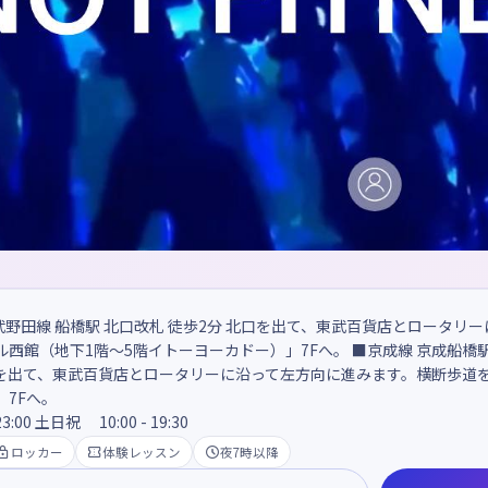
東武野田線 船橋駅 北口改札 徒歩2分 北口を出て、東武百貨店とロータ
西館（地下1階～5階イトーヨーカドー）」7Fへ。 ■京成線 京成船橋駅 
を出て、東武百貨店とロータリーに沿って左方向に進みます。横断歩道を
7Fへ。
3:00 土日祝 10:00 - 19:30

ロッカー

体験レッスン

夜7時以降