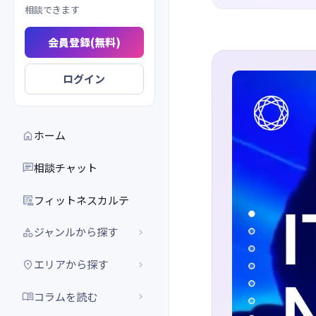
相談できます
会員登録(無料)
ログイン
ホーム

相談チャット

フィットネスカルテ

ジャンルから探す


エリアから探す


コラムを読む

