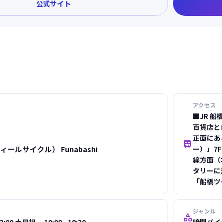
公式サイト
アクセス
■JR 船
百貨店と
正面にあ

フィールサイクル） Funabashi
ー）」7F
線方面（
タリーに
「船橋ツ
ジャンル
