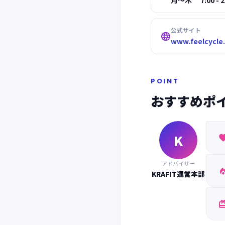
月～木 7:00 - 23
公式サイト

www.feelcycle
POINT
おすすめポ
K
アドバイザー
KRAFIT運営本部