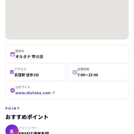
施設名

オルタナ 市川店
アクセス
営業時間


荻窪駅 徒歩2分
7:00〜23:00
公式サイト

www.olutana.com ↗
POINT
おすすめポイント
アドバイザー
K
KRAFIT運営本部