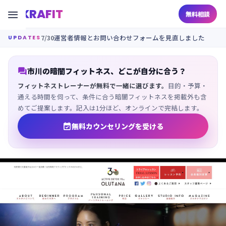
KRAFIT

無料相談
7/30
運営者情報とお問い合わせフォームを見直しました
UPDATES

市川の暗闇フィットネス、どこが自分に合う？
フィットネストレーナーが無料で一緒に選びます。
目的・予算・
通える時間を伺って、条件に合う暗闇フィットネスを掲載外も含
めてご提案します。記入は1分ほど、オンラインで完結します。

無料カウンセリングを受ける