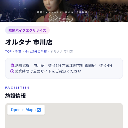
暗闇バイクエクササイズ
オルタナ 市川店
TOP
千葉
それ以外の千葉
オルタナ 市川店




JR総武線 市川駅 徒歩1分 京成本線市川真間駅 徒歩4分

営業時間は公式サイトをご確認ください
FACILITIES
施設情報