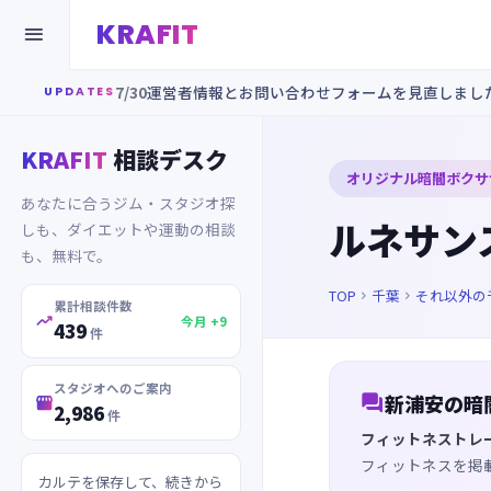
KRAFIT

7/30
運営者情報とお問い合わせフォームを見直しまし
UPDATES
KRAFIT
相談デスク
オリジナル暗闇ボクサ
あなたに合うジム・スタジオ探
ルネサン
しも、ダイエットや運動の相談
も、無料で。
TOP
千葉
それ以外の


累計相談件数

今月 +9
439
件
スタジオへのご案内

新浦安の暗

2,986
件
フィットネストレ
フィットネスを掲
カルテを保存して、続きから