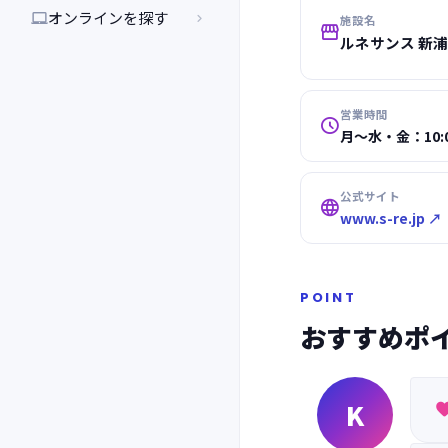
オンラインを探す


施設名

ルネサンス 新
営業時間

月～水・金：10:00
公式サイト

www.s-re.jp ↗
POINT
おすすめポ
K