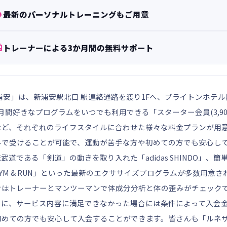

最新のパーソナルトレーニングもご用意

トレーナーによる3か月間の無料サポート
浦安」は、新浦安駅北口 駅連絡通路を渡り1Fへ、ブライトンホテル
月間好きなプログラムをいつでも利用できる「スターター会員(3,90
など、それぞれのライフスタイルに合わせた様々な料金プランが用
みで受けることが可能で、運動が苦手な方や初めての方でも安心し
武道である「剣道」の動きを取り入れた「adidas SHINDO」
asGYM & RUN」といった最新のエクササイズプログラムが多数用
ではトレーナーとマンツーマンで体成分分析と体の歪みがチェック
らに、サービス内容に満足できなかった場合には条件によって入会
初めての方でも安心して入会することができます。皆さんも「ルネサ