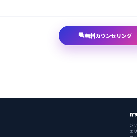

無料カウンセリング
探
ジ
エ