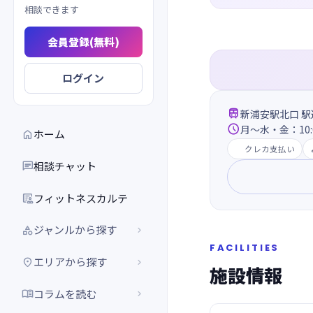
相談できます
会員登録(無料)
ログイン

新浦安駅北口 駅

月～水・金：10:0
ホーム

クレカ支払い
相談チャット

フィットネスカルテ

ジャンルから探す


FACILITIES
エリアから探す


施設情報
コラムを読む

