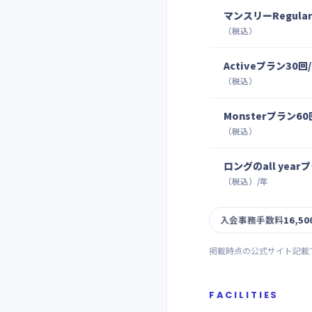
マンスリーRegula
（税込）
Activeプラン30回
（税込）
Monsterプラン60
（税込）
ロングのall year
（税込）/年
入会事務手数料
16,5
掲載時点の公式サイト記載
FACILITIES