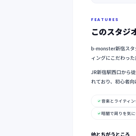
FEATURES
このスタジ
b-monster新
ィングにこだわった
JR新宿駅西口から
れており、初心者向
音楽とライティン
暗闇で周りを気に
他とちがうところ