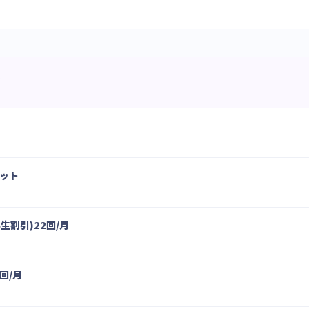
ス
ット
学生割引)22回/月
回/月