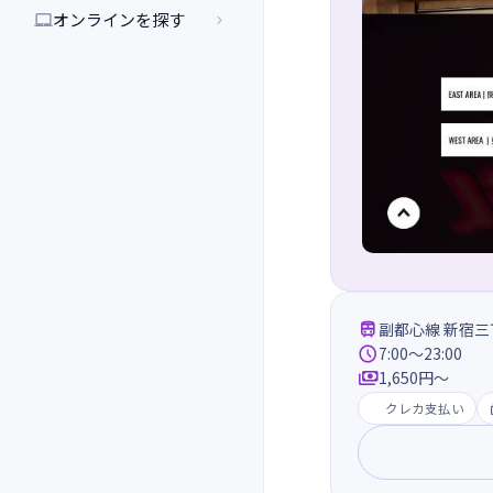
オンラインを探す



副都心線 新宿三

7:00～23:00

1,650円〜
クレカ支払い