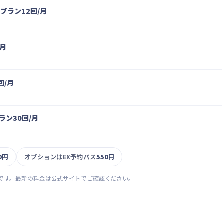
rプラン12回/月
/月
回/月
プラン30回/月
00円
オプションはEX予約パス
550円
です。最新の料金は公式サイトでご確認ください。