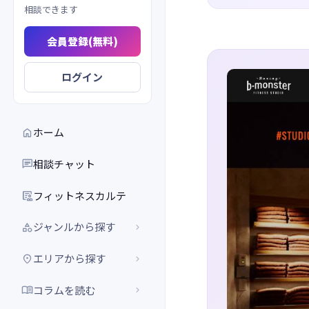
相談できます
会員登録(無料)
ログイン
ホーム

相談チャット

フィットネスカルテ

ジャンルから探す


エリアから探す


コラムを読む

