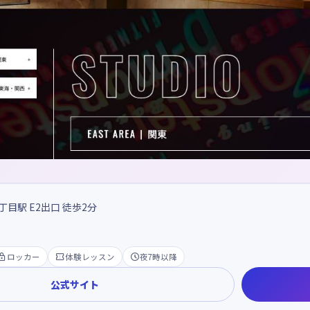
丁目駅 E2出口 徒歩2分

ロッカー

体験レッスン

夜7時以降
公式サイト