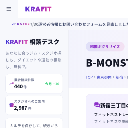
KRAFIT

7/30
運営者情報とお問い合わせフォームを見直しまし
UPDATES
KRAFIT
相談デスク
暗闇ボクササイズ
あなたに合うジム・スタジオ探
B-MONS
しも、ダイエットや運動の相談
も、無料で。
TOP
東京都内
新宿



累計相談件数

今月 +10
440
件
スタジオへのご案内

新宿三丁目

2,987
件
フィットネストレ
フィットネスを掲
カルテを保存して、続きから