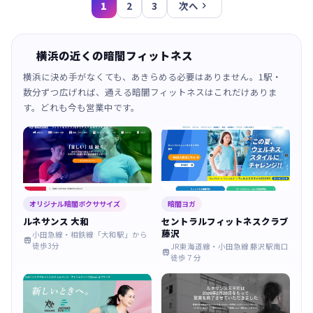
次へ

1
2
3
横浜の近くの暗闇フィットネス
横浜に決め手がなくても、あきらめる必要はありません。1駅・
数分ずつ広げれば、通える暗闇フィットネスはこれだけありま
す。どれも今も営業中です。
オリジナル暗闇ボクササイズ
暗闇ヨガ
ルネサンス 大和
セントラルフィットネスクラブ
藤沢
小田急線・相鉄線「大和駅」から

徒歩3分
JR東海道線・小田急線 藤沢駅南口

徒歩７分