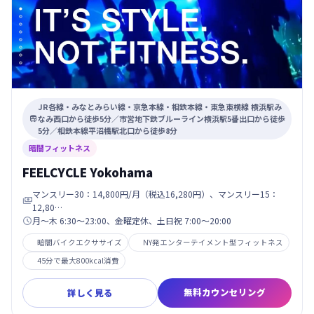
JR各線・みなとみらい線・京急本線・相鉄本線・東急東横線 横浜駅み
なみ西口から徒歩5分／市営地下鉄ブルーライン横浜駅5番出口から徒歩

5分／相鉄本線平沼橋駅北口から徒歩8分
暗闇フィットネス
FEELCYCLE Yokohama
マンスリー30：14,800円/月（税込16,280円）、マンスリー15：

12,80…
月〜木 6:30〜23:00、金曜定休、土日祝 7:00〜20:00

暗闇バイクエクササイズ
NY発エンターテイメント型フィットネス
45分で最大800kcal消費
無料カウンセリング
詳しく見る