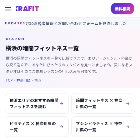
KRAFIT

無料相談
7/30
運営者情報とお問い合わせフォームを見直しました
UPDATES
SEARCH
横浜の暗闇フィットネス一覧
横浜の暗闇フィットネスを一覧で比較できます。エリア・ジャンル・料金か
ら絞り込んで、あなたにぴったりのスタジオを見つけましょう。気になるス
タジオはそのまま体験レッスンの申し込みも可能です。
TOP
神奈川県
横浜


横浜エリアのおすすめ暗闇
暗闇フィットネス × 神奈


フィットネスを読む
川県の一覧
ピラティス × 神奈川県の
マシンピラティス × 神奈


一覧
川県の一覧