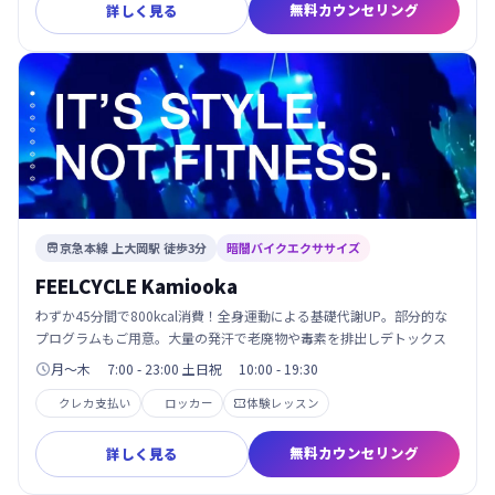
無料カウンセリング
詳しく見る
京急本線 上大岡駅 徒歩3分
暗闇バイクエクササイズ

FEELCYCLE Kamiooka
わずか45分間で800kcal消費！全身運動による基礎代謝UP。部分的な
プログラムもご用意。大量の発汗で老廃物や毒素を排出しデトックス
月～木 7:00 - 23:00 土日祝 10:00 - 19:30

クレカ支払い
ロッカー
体験レッスン

無料カウンセリング
詳しく見る