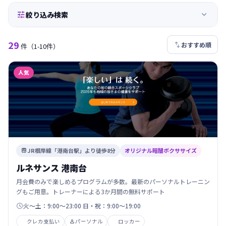


絞り込み検索
29

おすすめ順
件
（1-10件）
人気
JR根岸線「港南台駅」より徒歩8分
オリジナル暗闇ボクササイズ

ルネサンス 港南台
月会費のみで楽しめるプログラムが多数。最新のパーソナルトレーニン
グもご用意。トレーナーによる3か月間の無料サポート
火～土：9:00～23:00 日・祝：9:00～19:00

クレカ支払い
パーソナル
ロッカー
