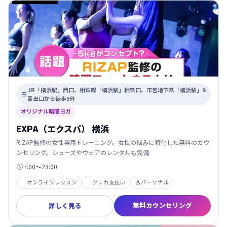
JR「横浜駅」西口、相鉄線「横浜駅」相鉄口、市営地下鉄「横浜駅」9

番出口から徒歩5分
オリジナル暗闇ヨガ
EXPA（エクスパ） 横浜
RIZAP監修の女性専用トレーニング。女性の悩みに特化した無料のカウ
ンセリング。シューズやウェアのレンタルも完備
7:00〜23:00

オンラインレッスン
クレカ支払い
パーソナル

無料カウンセリング
詳しく見る