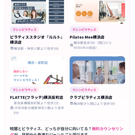
マシンピラティス
マシンピラティス
ピラティススタジオ『ルルト』
Pilates Mee横浜店
横浜店
横浜駅徒歩5分（西口から

NEWoMan経由）
横浜駅・神奈川駅より徒歩5分

マシンピラティス
マシンピラティス
FLATTE(フラッテ)横浜反町店
クラブピラティス横浜店
東急東横線反町駅より徒歩2分、
横浜駅きた西口より徒歩5分

JR京浜東北線東神奈川駅より徒歩

8分
暗闇とピラティス、どっちが自分に向いてる？
無料カウンセリン
グ
が、目的から最適なジャンルごと選びます。