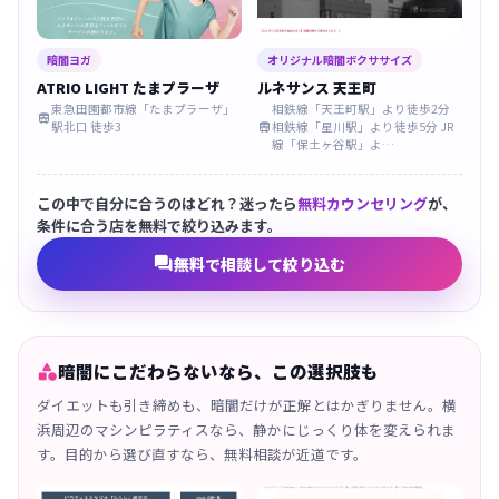
暗闇ヨガ
オリジナル暗闇ボクササイズ
ATRIO LIGHT たまプラーザ
ルネサンス 天王町
東急田園都市線「たまプラーザ」
相鉄線「天王町駅」より徒歩2分

駅北口 徒歩3
相鉄線「星川駅」より徒歩5分 JR

線「保土ヶ谷駅」よ…
この中で自分に合うのはどれ？迷ったら
無料カウンセリング
が、
条件に合う店を無料で絞り込みます。

無料で相談して絞り込む

暗闇にこだわらないなら、この選択肢も
ダイエットも引き締めも、暗闇だけが正解とはかぎりません。横
浜周辺のマシンピラティスなら、静かにじっくり体を変えられま
す。目的から選び直すなら、無料相談が近道です。