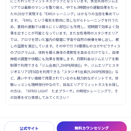
にこだわったフィットネスクラブとなっています。男女共用のジムエ
リアでは最新のマシンを取り揃え、中でも3時間分の運動効果をたっ
たの20分で実現する「EMSトレーニング」はかなりの注目を集めてい
ます。「EMS」という電気を筋肉に流しながらトレーニングを行うた
め、普段の運動では鍛えにくい部位にも作用し、短時間で効率よく効
果を出すことが可能となっています。また女性専用のスタジオエリア
では、アロマを焚いた室内の壁面に宇宙や自然の映像を映し出し、癒
しの空間を演出しています。その中で行う6種類ものヨガやピラティス
のプログラムは、体幹を鍛え身体の柔軟性を高めるだけでなく、自律
神経の調整や快眠にも効果を発揮します。月額料金はジムエリアを無
制限で利用できる「ジム会員(7,200円(税抜))」や、ジムエリアとスタ
ジオエリア(月5回)を利用できる「スタジオ5会員(9,000円(税抜))」な
ど、通いやすい価格で用意されているのも魅力的なポイントです。体
験レッスンも随時受付中なので、該当エリアでフィットネスをお探し
の方は、「ATRIO LIGHT たまプラーザ」の時短トレーニングで、そ
の効果をぜひ実感してみてください！
無料カウンセリング
公式サイト