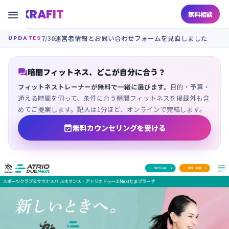
KRAFIT

無料相談
7/30
運営者情報とお問い合わせフォームを見直しました
UPDATES

暗闇フィットネス、どこが自分に合う？
フィットネストレーナーが無料で一緒に選びます。
目的・予算・
通える時間を伺って、条件に合う暗闇フィットネスを掲載外も含
めてご提案します。記入は1分ほど、オンラインで完結します。

無料カウンセリングを受ける