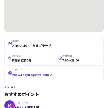
施設名

ATRIO LIGHT たまプラーザ
アクセス
営業時間


荻窪駅 徒歩2分
7:00〜23:00
公式サイト

www.tokyu-sports.com ↗
POINT
おすすめポイント
アドバイザー
K
KRAFIT運営本部