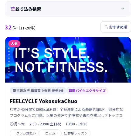


絞り込み検索
32

おすすめ順
件
（11-20件）
人気
京浜急行 横須賀中央駅 徒歩4分
暗闇バイクエクササイズ

FEELCYCLE YokosukaChuo
わずか45分間で800kcal消費！全身運動による基礎代謝UP。部分的な
プログラムもご用意。大量の発汗で老廃物や毒素を排出しデトックス
月～木 7:00 - 23:00 土日祝 10:00 - 19:30

クレカ支払い
ロッカー
体験レッスン
