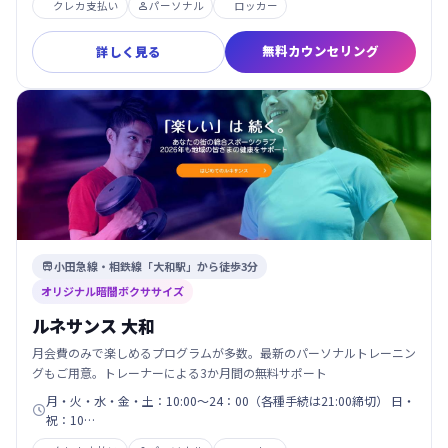
クレカ支払い
パーソナル
ロッカー

無料カウンセリング
詳しく見る
小田急線・相鉄線「大和駅」から徒歩3分

オリジナル暗闇ボクササイズ
ルネサンス 大和
月会費のみで楽しめるプログラムが多数。最新のパーソナルトレーニン
グもご用意。トレーナーによる3か月間の無料サポート
月・火・水・金・土：10:00～24：00（各種手続は21:00締切） 日・

祝：10…