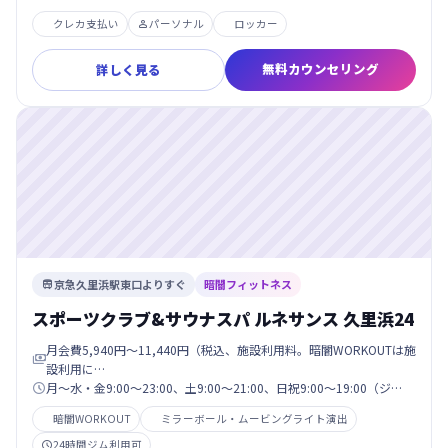
クレカ支払い
パーソナル
ロッカー

無料カウンセリング
詳しく見る
京急久里浜駅東口よりすぐ
暗闇フィットネス

スポーツクラブ&サウナスパ ルネサンス 久里浜24
月会費5,940円〜11,440円（税込、施設利用料。暗闇WORKOUTは施

設利用に…
月〜水・金9:00〜23:00、土9:00〜21:00、日祝9:00〜19:00（ジ…

暗闇WORKOUT
ミラーボール・ムービングライト演出
24時間ジム利用可
