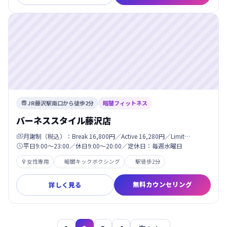
JR藤沢駅南口から徒歩2分
暗闇フィットネス

バーネススタイル藤沢店
月謝制（税込）：Break 16,800円／Active 16,280円／Limit…

平日9:00〜23:00／休日9:00〜20:00／定休日：毎週水曜日

女性専用
暗闇キックボクシング
駅徒歩2分

無料カウンセリング
詳しく見る