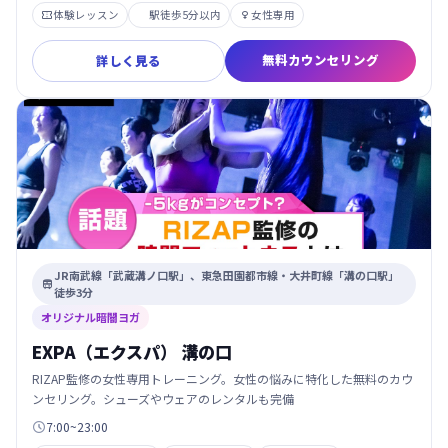
体験レッスン
駅徒歩5分以内
女性専用


無料カウンセリング
詳しく見る
JR南武線「武蔵溝ノ口駅」、東急田園都市線・大井町線「溝の口駅」

徒歩3分
オリジナル暗闇ヨガ
EXPA（エクスパ） 溝の口
RIZAP監修の女性専用トレーニング。女性の悩みに特化した無料のカウ
ンセリング。シューズやウェアのレンタルも完備
7:00~23:00
