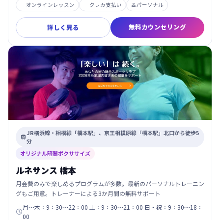
オンラインレッスン
クレカ支払い
パーソナル

無料カウンセリング
詳しく見る
JR横浜線・相模線「橋本駅」、京王相模原線「橋本駅」北口から徒歩5

分
オリジナル暗闇ボクササイズ
ルネサンス 橋本
月会費のみで楽しめるプログラムが多数。最新のパーソナルトレーニン
グもご用意。トレーナーによる3か月間の無料サポート
月～木：9：30～22：00 土：9：30～21：00 日・祝：9：30～18：

00