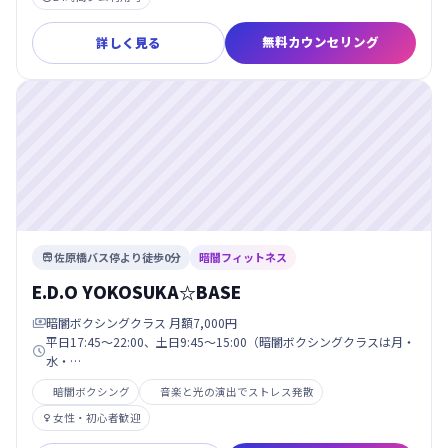
無料カウンセリング
詳しく見る
佐原橋バス停より徒歩0分
暗闇フィットネス

E.D.O YOKOSUKA☆BASE
暗闇ボクシングクラス 月額7,000円

平日17:45〜22:00、土日9:45〜15:00（暗闇ボクシングクラスは月・

水・…
暗闇ボクシング
音楽と光の演出でストレス発散
女性・初心者歓迎
