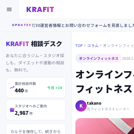
KRAFIT

7/30
運営者情報とお問い合わせフォームを見直しまし
UPDATES
KRAFIT
相談デスク
TOP
コラム
オンラインフィッ


あなたに合うジム・スタジオ探
オンラインフィットネス
2020.1
しも、ダイエットや運動の相談
も、無料で。
オンラインフ
累計相談件数
フィットネス

今月 +10
440
件
takano
K
スタジオへのご案内
元フィットネストレーナー

2,987
件
カルテを保存して、続きから