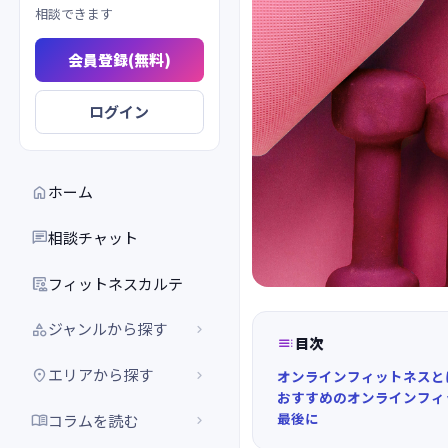
相談できます
会員登録(無料)
ログイン
ホーム

相談チャット

フィットネスカルテ

ジャンルから探す



目次
エリアから探す


オンラインフィットネスと
おすすめのオンラインフィ
最後に
コラムを読む

