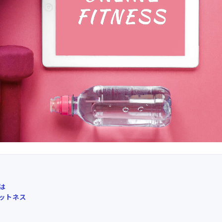
は
ットネス