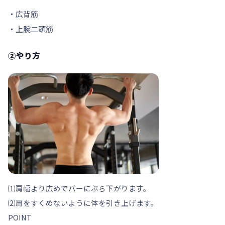
・広背筋
・上腕二頭筋
②やり方
⑴
肩幅より広め
でバーにぶら下がります。
⑵肩をすくめないように体を引き上げます。
POINT