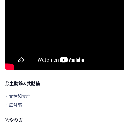
①主動筋&共動筋
・脊柱起立筋
・広背筋
②やり方