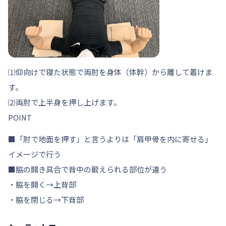
⑴仰向けで寝た状態で両肘を
身体（体幹）から離して
着けま
す。
⑵両肘で上半身を押し上げます。
POINT
■「肘で地面を押す」と言うよりは「肩甲骨を内に寄せる」
イメージで行う
■脇の開き具合で背中の鍛えられる部位が違う
・脇を開く→上背部
・脇を閉じる→下背部