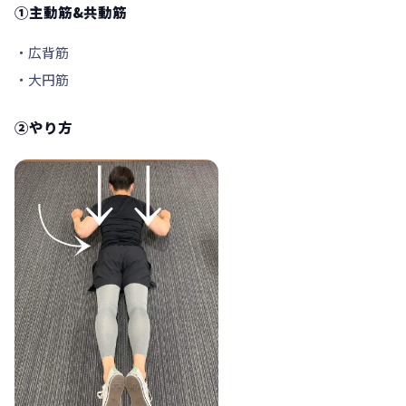
①主動筋&共動筋
・広背筋
・大円筋
②やり方