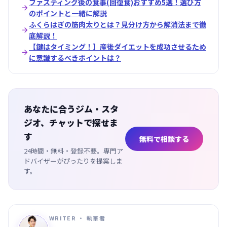
ファスティング後の食事(回復食)おすすめ5選！選び方

のポイントと一緒に解説
ふくらはぎの筋肉太りとは？見分け方から解消法まで徹

底解説！
【鍵はタイミング！】産後ダイエットを成功させるため

に意識するべきポイントは？
あなたに合うジム・スタ
ジオ、チャットで探せま
す
無料で相談する
24時間・無料・登録不要。専門ア
ドバイザーがぴったりを提案しま
す。
WRITER ・ 執筆者