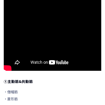
①主動筋&共動筋
・僧帽筋
・菱形筋