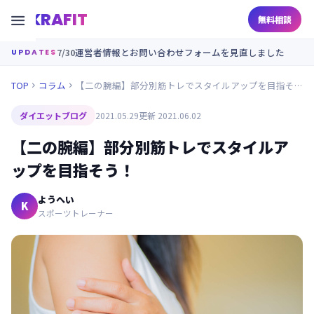
KRAFIT

無料相談
7/30
運営者情報とお問い合わせフォームを見直しました
UPDATES
TOP
コラム
【二の腕編】部分別筋トレでスタイルアップを目指そう！


ダイエットブログ
2021.05.29
更新 2021.06.02
【二の腕編】部分別筋トレでスタイルア
ップを目指そう！
ようへい
K
スポーツトレーナー