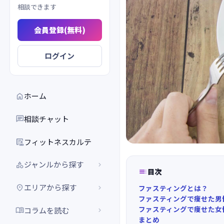
相談できます
会員登録(無料)
ログイン
ホーム

相談チャット

フィットネスカルテ

ジャンルから探す



目次
エリアから探す


ファスティングとは？
ファスティングで痩せた男
ファスティングで痩せた女
コラムを読む


まとめ