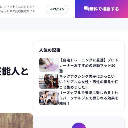
日本最大級、フィットネススタジオ・
オンラインフィットネス比較検索サイト
人気の記事
【自宅トレーニングに最適】プロト
レーナーおすすめの運動マット10
芸能人と
選
キックボクシング男子はかっこい
い？リアルな女性・男性の意見や口
コミ集めました！
リーズナブルで気楽に楽しめる！セ
ミパーソナルジムで得られる効果を
解説！