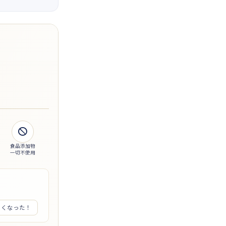

食品添加物
一切不使用
くくなった！