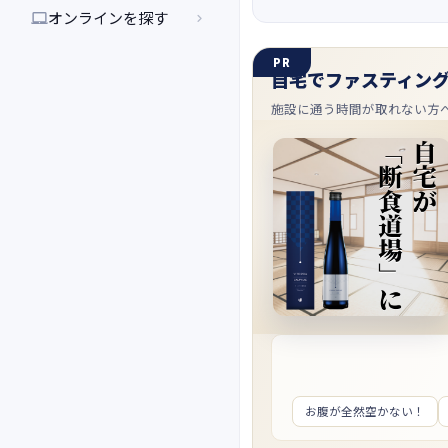
オンラインを探す


PR
自宅でファスティン
施設に通う時間が取れない方
お腹が全然空かない！