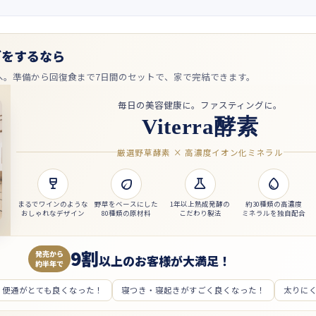
グをするなら
へ。準備から回復食まで7日間のセットで、家で完結できます。
毎日の美容健康に。ファスティングに。
Viterra酵素
厳選野草酵素 × 高濃度イオン化ミネラル




まるでワインのような
野草をベースにした
1年以上熟成発酵の
約30種類の高濃度
おしゃれなデザイン
80種類の原材料
こだわり製法
ミネラルを独自配合
9割
発売から
以上のお客様が大満足！
約半年で
便通がとても良くなった！
寝つき・寝起きがすごく良くなった！
太りに