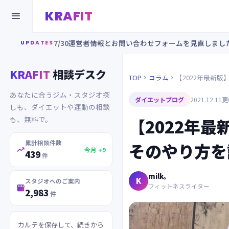
KRAFIT

7/30
運営者情報とお問い合わせフォームを見直しまし
UPDATES
KRAFIT
相談デスク
TOP
コラム
【2022年最新


あなたに合うジム・スタジオ探
ダイエットブログ
2021.12.11
更新
しも、ダイエットや運動の相談
も、無料で。
【2022年
累計相談件数
そのやり方を

今月 +9
439
件
milk。
K
スタジオへのご案内
フィットネスライター

2,983
件
カルテを保存して、続きから