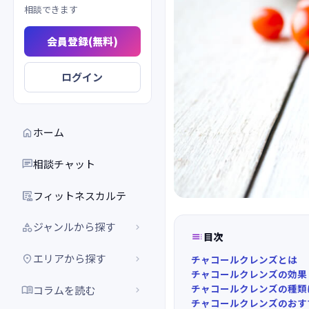
相談できます
会員登録(無料)
ログイン
ホーム

相談チャット

フィットネスカルテ

ジャンルから探す



目次
エリアから探す


チャコールクレンズとは
チャコールクレンズの効果
チャコールクレンズの種類
コラムを読む


チャコールクレンズのおす