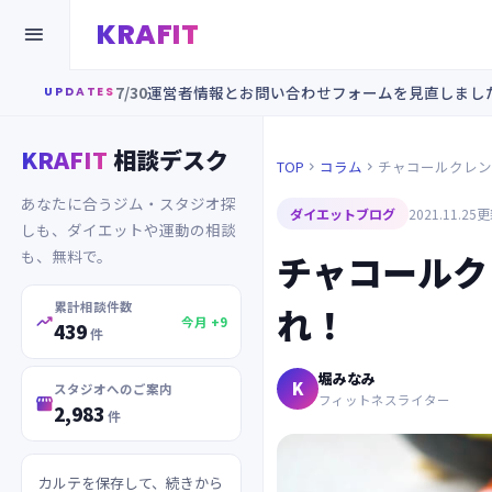
KRAFIT

7/30
運営者情報とお問い合わせフォームを見直しまし
UPDATES
KRAFIT
相談デスク
TOP
コラム
チャコールクレン


あなたに合うジム・スタジオ探
ダイエットブログ
2021.11.25
更新
しも、ダイエットや運動の相談
も、無料で。
チャコールク
累計相談件数
れ！

今月 +9
439
件
堀みなみ
K
スタジオへのご案内
フィットネスライター

2,983
件
カルテを保存して、続きから