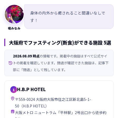
身体の内外から癒されること間違いなしで
す！
堀みなみ
大阪府でファスティング(断食)ができる施設 5選
2026.08.09 時点
の情報です。掲載中の施設はすべて公式サイ

トの掲載を確認しています。閉店が確認できた施設は、記事下
部に「閉店」として残しています。
H.B.P HOTEL
1

〒559-0024 大阪府大阪市住之江区新北島5-1-
50（H.B.P HOTEL）

大阪メトロ ニュートラム「平林駅」2号出口から徒歩約