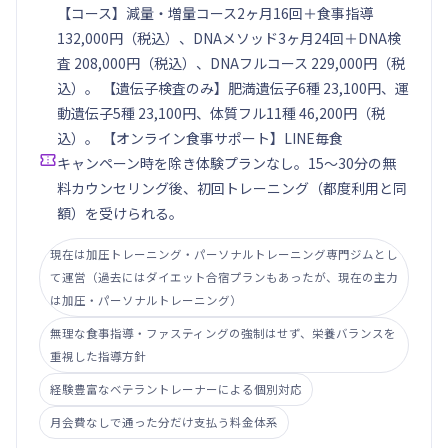
【コース】減量・増量コース2ヶ月16回＋食事指導
132,000円（税込）、DNAメソッド3ヶ月24回＋DNA検
査 208,000円（税込）、DNAフルコース 229,000円（税
込）。 【遺伝子検査のみ】肥満遺伝子6種 23,100円、運
動遺伝子5種 23,100円、体質フル11種 46,200円（税
込）。 【オンライン食事サポート】LINE毎食

キャンペーン時を除き体験プランなし。15〜30分の無
料カウンセリング後、初回トレーニング（都度利用と同
額）を受けられる。
現在は加圧トレーニング・パーソナルトレーニング専門ジムとし
て運営（過去にはダイエット合宿プランもあったが、現在の主力
は加圧・パーソナルトレーニング）
無理な食事指導・ファスティングの強制はせず、栄養バランスを
重視した指導方針
経験豊富なベテラントレーナーによる個別対応
月会費なしで通った分だけ支払う料金体系