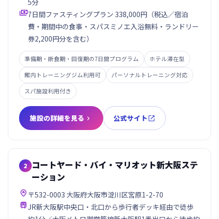
5分

7日間ファスティングプラン 338,000円（税込／宿泊
費・期間中の食事・スパスミノエ入浴無料・ランドリー
券2,200円分を含む）
準備期・断食期・回復期の7日間プログラム
ホテル滞在型
館内トレーニングジム利用可
パーソナルトレーニング対応
スパ施設利用付き
施設の詳細を見る
公式サイト


コートヤード・バイ・マリオット新大阪ステ
2
ーション

〒532-0003 大阪府大阪市淀川区宮原1-2-70

JR新大阪駅中央口・北口から歩行者デッキ経由で徒歩