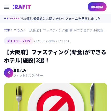
KRAFIT

無料相談
7/30
運営者情報とお問い合わせフォームを見直しました
UPDATES
TOP
コラム
【大阪府】ファスティング(断食)ができるホテル(施設)3選！


ダイエットブログ
2021.11.25
更新 2023.07.11
【大阪府】ファスティング(断食)ができる
ホテル(施設)3選！
堀みなみ
K
フィットネスライター