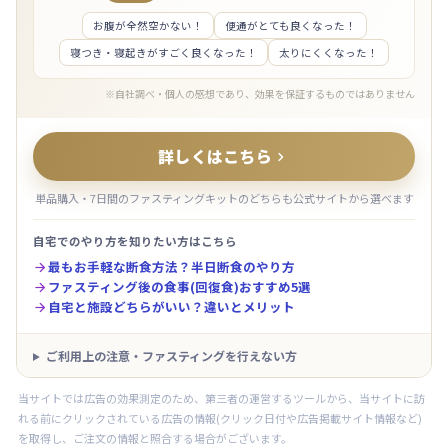
お腹が全然空かない！
便通がとても良くなった！
寝つき・寝起きがすごく良くなった！
太りにくくなった！
※自社調べ・個人の感想であり、効果を保証するものではありません
詳しくはこちら

単品購入・7日間のファスティングキットのどちらも公式サイトから選べます
自宅でのやり方を知りたい方はこちら
最もお手軽な断食方法？半日断食のやり方

ファスティング後の食事(回復食)おすすめ5選

自宅と施設どちらがいい？違いとメリット

ご利用上の注意・ファスティングを行えない方
当サイトでは広告の効果測定のため、第三者の運営するツールから、当サイトに訪
れる前にクリックされている広告の情報(クリック日付や広告掲載サイト情報など)
を取得し、ご注文の情報と照合する場合がございます。