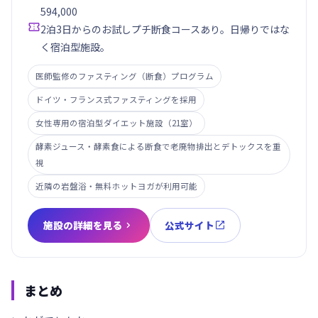
594,000

2泊3日からのお試しプチ断食コースあり。日帰りではな
く宿泊型施設。
医師監修のファスティング（断食）プログラム
ドイツ・フランス式ファスティングを採用
女性専用の宿泊型ダイエット施設（21室）
酵素ジュース・酵素食による断食で老廃物排出とデトックスを重
視
近隣の岩盤浴・無料ホットヨガが利用可能
施設の詳細を見る
公式サイト


まとめ