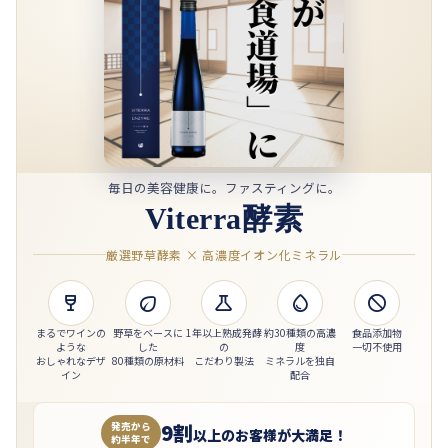
毎日の美容健康に。ファスティングに。
Viterra酵素
厳選野草酵素 × 高濃度イオン化ミネラル





まるでワインの
野草をベースに
1年以上熟成発酵
約30種類の高濃
食品添加物
ような
した
の
度
一切不使用
おしゃれなデザ
80種類の原材料
こだわり製法
ミネラルを独自
イン
配合
9割
発売から
以上のお客様が大満足！
約半年で