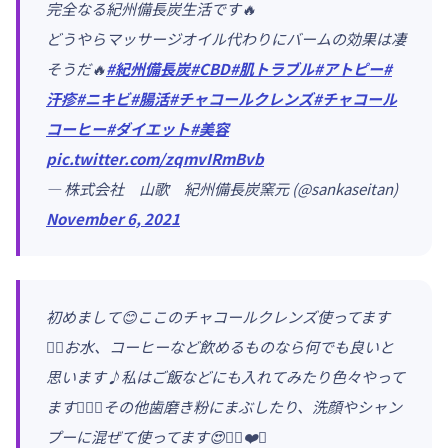
完全なる紀州備長炭生活です🔥
どうやらマッサージオイル代わりにバームの効果は凄
そうだ🔥
#紀州備長炭
#CBD
#肌トラブル
#アトピー
#
汗疹
#ニキビ
#腸活
#チャコールクレンズ
#チャコール
コーヒー
#ダイエット
#美容
pic.twitter.com/zqmvIRmBvb
— 株式会社 山歌 紀州備長炭窯元 (@sankaseitan)
November 6, 2021
初めまして😊ここのチャコールクレンズ使ってます
🙋‍♀️お水、コーヒーなど飲めるものなら何でも良いと
思います♪私はご飯などにも入れてみたり色々やって
ます🙋‍♀️✨その他歯磨き粉にまぶしたり、洗顔やシャン
プーに混ぜて使ってます😍👍🏻❤️✨