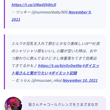
https://t.co/UNw0jh8tcD
— ツッキー (@sunmoonbaby369)
November 9,
2021
ミルクか豆乳を入れて飲むとかなり美味しい(#^^#) 炭
のシャリシャリ感もいいし 小腹が空いた時は、おや
つ替わりに飲んでるけど 少し体重落ちてきて効果出
てきてるかも♪
https://t.co/kjn5y0wt9q
#ダイエッ
ト垢さんと繋がりたい
#ダイエット記録
— むぅらん (@muuraan_nika)
November 10, 2021
皆さんチャコールクレンズをさまざまな方