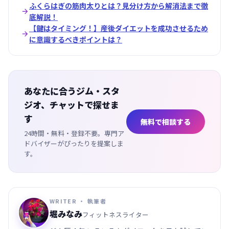
ふくらはぎの筋肉太りとは？見分け方から解消法まで徹

底解説！
【鍵はタイミング！】産後ダイエットを成功させるため

に意識するべきポイントは？
あなたに合うジム・スタ
ジオ、チャットで探せま
す
無料で相談する
24時間・無料・登録不要。専門ア
ドバイザーがぴったりを提案しま
す。
WRITER ・ 執筆者
堀みなみ
フィットネスライター