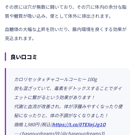
その炭には穴が無数に開いており、その穴に体内の余分な脂
質や糖質が吸い込み、便として体外に排出されます。
血糖値の大幅な上昇を防いだり、腸内環境を良くする効果が
見込まれます。
良い口コミ
カロリセッタｘチャコールコーヒー 100g
炭も混ざっていて、毒素をデトックスすることでダイ
エットに繋がるという効果があります！
代謝と血流が改善され、体が浮腫みやすくなったり便
秘になったりと、体の不調がなくなりました！
価格 1,980円 (税込)
https://t.co/0TEXejJg1O
— chaseourdreams59 (@chaseourdreams3)