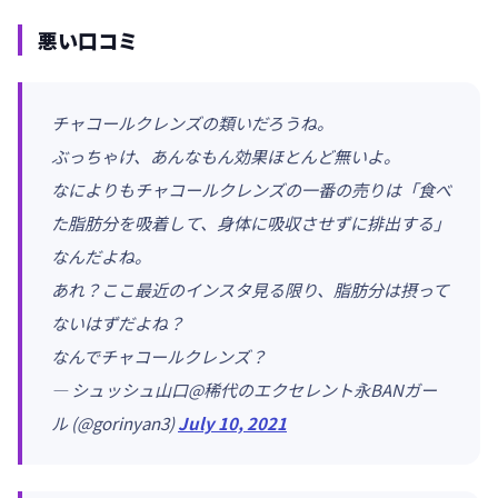
悪い口コミ
チャコールクレンズの類いだろうね。
ぶっちゃけ、あんなもん効果ほとんど無いよ。
なによりもチャコールクレンズの一番の売りは「食べ
た脂肪分を吸着して、身体に吸収させずに排出する」
なんだよね。
あれ？ここ最近のインスタ見る限り、脂肪分は摂って
ないはずだよね？
なんでチャコールクレンズ？
— シュッシュ山口@稀代のエクセレント永BANガー
ル (@gorinyan3)
July 10, 2021