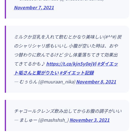
November 7, 2021
ミルクか豆乳を入れて飲むとかなり美味しい(#^^#) 炭
のシャリシャリ感もいいし 小腹が空いた時は、おや
つ替わりに飲んでるけど 少し体重落ちてきて効果出
てきてるかも♪
https://t.co/kjn5y0ejVi
#ダイエッ
ト垢さんと繋がりたい
#ダイエット記録
— むぅらん (@muuraan_nika)
November 8, 2021
チャコールクレンズ飲み出してからお腹の調子がいい
— ましゅー (@mashshsh_)
November 3, 2021