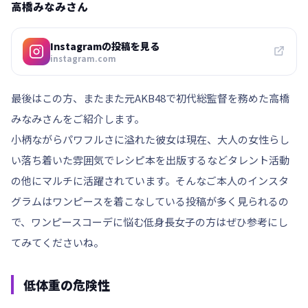
高橋みなみさん
Instagramの投稿を見る
instagram.com
最後はこの方、またまた元AKB48で初代総監督を務めた高橋
みなみさんをご紹介します。
小柄ながらパワフルさに溢れた彼女は現在、大人の女性らし
い落ち着いた雰囲気でレシピ本を出版するなどタレント活動
の他にマルチに活躍されています。そんなご本人のインスタ
グラムはワンピースを着こなしている投稿が多く見られるの
で、ワンピースコーデに悩む低身長女子の方はぜひ参考にし
てみてくださいね。
低体重の危険性