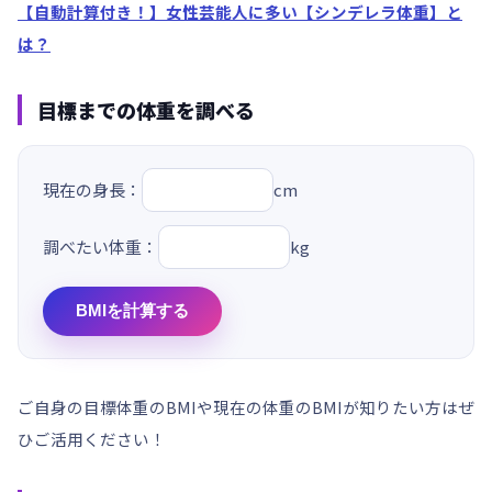
【自動計算付き！】女性芸能人に多い【シンデレラ体重】と
は？
目標までの体重を調べる
現在の身長：
cm
調べたい体重：
kg
ご自身の目標体重のBMIや現在の体重のBMIが知りたい方はぜ
ひご活用ください！