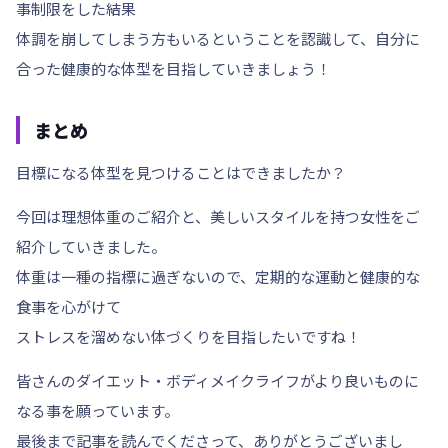
事制限をした結果
体調を崩してしまう方もいるということを認識して、自分に
合った健康的な体型を目指していきましょう！
まとめ
目標になる体型を見つけることはできましたか？
今回は理想体重のご紹介と、美しいスタイルを持つ女性をご
紹介していきました。
体重は一種の指標に過ぎないので、定期的な運動と健康的な
食事を心がけて
ストレスを溜めない体づくりを目指したいですね！
皆さんのダイエット・ボディメイクライフがより良いものに
なる事を願っています。
最後まで記事を読んでくださって、ありがとうございまし