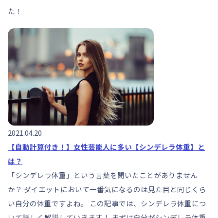
た！
2021.04.20
【自動計算付き！】女性芸能人に多い【シンデレラ体重】と
は？
「シンデレラ体重」という言葉を聞いたことがありません
か？ ダイエットにおいて一番気になるのは見た目と同じくら
い自分の体重ですよね。 この記事では、シンデレラ体重につ
いて詳しく解説していきます！ まずは自分がシンデレラ体重