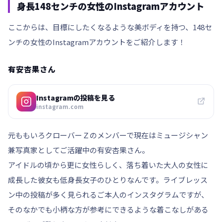
身長148センチの女性のInstagramアカウント
ここからは、目標にしたくなるような美ボディを持つ、148セ
ンチの女性のInstagramアカウントをご紹介します！
有安杏果さん
Instagramの投稿を見る
instagram.com
元ももいろクローバーＺのメンバーで現在はミュージシャン
兼写真家としてご活躍中の有安杏果さん。
アイドルの頃から更に女性らしく、落ち着いた大人の女性に
成長した彼女も低身長女子のひとりなんです。ライブレッス
ン中の投稿が多く見られるご本人のインスタグラムですが、
そのなかでも小柄な方が参考にできるような着こなしがある