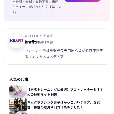
24時間・無料・登録不要。専門ア
ドバイザーがぴったりを提案しま
す。
WRITER ・ 執筆者
krafit
KRAFIT本部
トレーナーや食事指導の専門家などが多数在籍す
るフィットネスメディア
人気の記事
【自宅トレーニングに最適】プロトレーナーおすす
めの運動マット10選
キックボクシング男子はかっこいい？リアルな女
性・男性の意見や口コミ集めました！