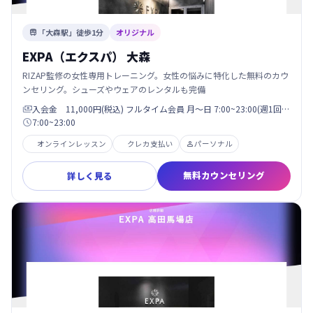
「大森駅」徒歩1分
オリジナル

EXPA（エクスパ） 大森
RIZAP監修の女性専用トレーニング。女性の悩みに特化した無料のカウ
ンセリング。シューズやウェアのレンタルも完備
入会金 11,000円(税込) フルタイム会員 月〜日 7:00~23:00(週1回…

7:00~23:00

オンラインレッスン
クレカ支払い
パーソナル

無料カウンセリング
詳しく見る