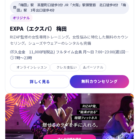
「梅田」駅 茶屋町口徒歩3分 JR「大阪」駅御堂筋 北口徒歩8分 「梅

田」駅 1号出口徒歩4分
オリジナル
EXPA（エクスパ） 梅田
RIZAP監修の女性専用トレーニング。女性悩みに特化した無料のカウン
セリング。シューズやウェアーのレンタルも完備
入会金 11,000円(税込) フルタイム会員 月〜日 7:00~23:00(週1回…

7時〜23時

オンラインレッスン
クレカ支払い
パーソナル

無料カウンセリング
詳しく見る