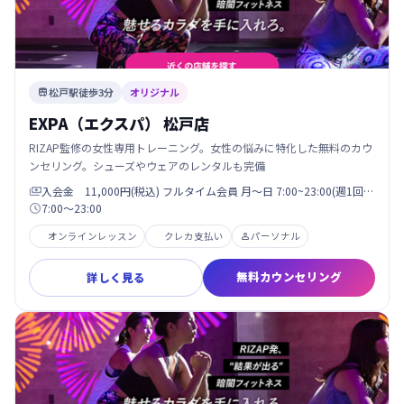
松戸駅徒歩3分
オリジナル

EXPA（エクスパ） 松戸店
RIZAP監修の女性専用トレーニング。女性の悩みに特化した無料のカウ
ンセリング。シューズやウェアのレンタルも完備
入会金 11,000円(税込) フルタイム会員 月〜日 7:00~23:00(週1回…

7:00〜23:00

オンラインレッスン
クレカ支払い
パーソナル

無料カウンセリング
詳しく見る