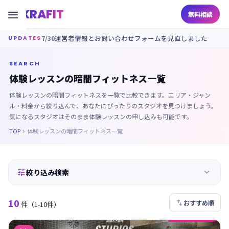
KRAFIT

無料相談
7/30
運営者情報とお問い合わせフォームを見直しました
UPDATES
SEARCH
体験レッスンの暗闇フィットネス一覧
体験レッスンの暗闇フィットネスを一覧で比較できます。エリア・ジャン
ル・料金から絞り込んで、あなたにぴったりのスタジオを見つけましょう。
気になるスタジオはそのまま体験レッスンの申し込みも可能です。
TOP
体験レッスンの暗闇フィットネス一覧



絞り込み検索
10

おすすめ順
件
（1-10件）