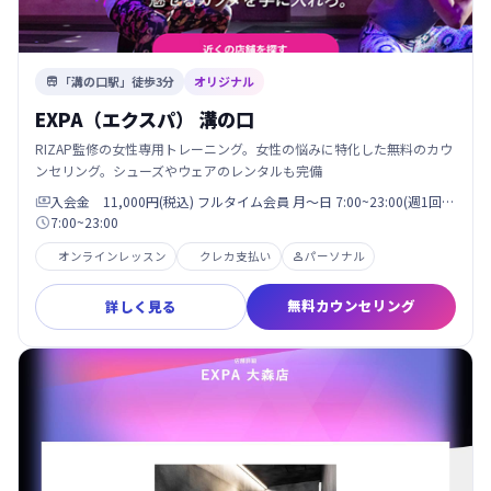
「溝の口駅」徒歩3分
オリジナル

EXPA（エクスパ） 溝の口
RIZAP監修の女性専用トレーニング。女性の悩みに特化した無料のカウ
ンセリング。シューズやウェアのレンタルも完備
入会金 11,000円(税込) フルタイム会員 月〜日 7:00~23:00(週1回…

7:00~23:00

オンラインレッスン
クレカ支払い
パーソナル

無料カウンセリング
詳しく見る