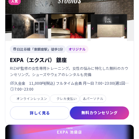
人気
日比谷線「東銀座駅」徒歩1分
オリジナル

EXPA（エクスパ） 銀座
RIZAP監修の女性専用トレーニング。女性の悩みに特化した無料のカウ
ンセリング。シューズやウェアのレンタルも完備
入会金 11,000円(税込) フルタイム会員 月〜日 7:00~23:00(週1回…

7:00~23:00

オンラインレッスン
クレカ支払い
パーソナル

無料カウンセリング
詳しく見る