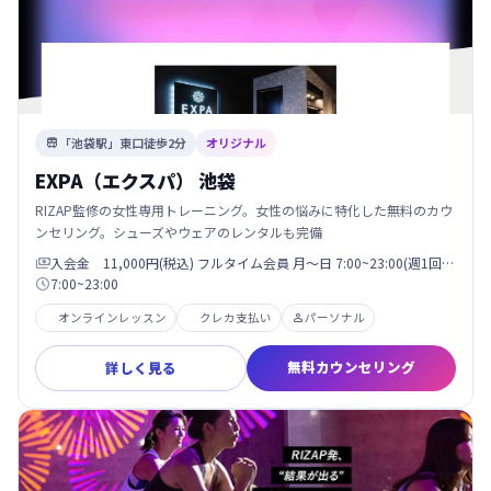
「池袋駅」東口徒歩2分
オリジナル

EXPA（エクスパ） 池袋
RIZAP監修の女性専用トレーニング。女性の悩みに特化した無料のカウ
ンセリング。シューズやウェアのレンタルも完備
入会金 11,000円(税込) フルタイム会員 月〜日 7:00~23:00(週1回…

7:00~23:00

オンラインレッスン
クレカ支払い
パーソナル

無料カウンセリング
詳しく見る