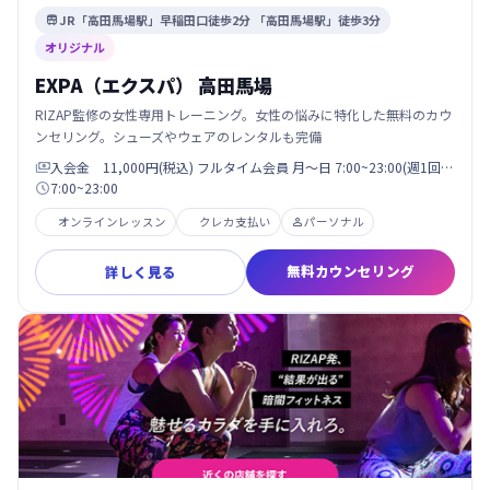
JR「高田馬場駅」早稲田口徒歩2分 「高田馬場駅」徒歩3分

オリジナル
EXPA（エクスパ） 高田馬場
RIZAP監修の女性専用トレーニング。女性の悩みに特化した無料のカウ
ンセリング。シューズやウェアのレンタルも完備
入会金 11,000円(税込) フルタイム会員 月〜日 7:00~23:00(週1回…

7:00~23:00

オンラインレッスン
クレカ支払い
パーソナル

無料カウンセリング
詳しく見る