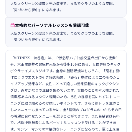
大型スクリーン×爆音×光の演出で、まるでクラブのような空間。
「気づいたら夢中」になれます。
本格的なパーソナルレッスンも受講可能

大型スクリーン×爆音×光の演出で、まるでクラブのような空間。
「気づいたら夢中」になれます。
「MITTNESS 渋谷店」は、JR渋谷駅ハチ公前交差点出口から徒歩8
分、京王電鉄井の頭線神泉駅から徒歩10分にある、女性専用のキック
ボクササイズスタジオです。全身の脂肪燃焼はもちろん、「蹴る」動
作によりウエストの引き締め効果、「殴る」動作により二の腕のシェ
イプアップ効果など、女性にとって嬉しい効果満載のキックボクシン
グは、近年かなりの注目を集めています。女性のことを考え抜かれた
清潔感あふれるスタジオ環境のため、男性の視線を気にせずにトレー
ニングに取り組めるのが嬉しいポイントです。さらに筋トレを主体と
したメニューも揃っているため、全5種類のプログラムの中からその日
の希望に合わせたメニューを選ぶことができます。また希望者は有料
で、格闘技経験者によるパーソナルレッスンを受けることができま
す。マンツーマンでの本格的なトレーニングになるので、更に上を目