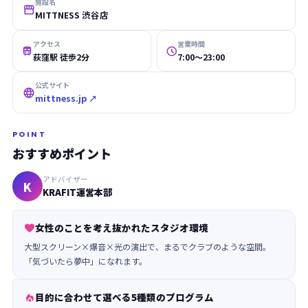
施設名

MITTNESS 渋谷店
アクセス
営業時間


荻窪駅 徒歩2分
7:00〜23:00
公式サイト

mittness.jp ↗
POINT
おすすめポイント
アドバイザー
K
KRAFIT運営本部
女性のことを考え抜かれたスタジオ環境

大型スクリーン×爆音×光の演出で、まるでクラブのような空間。
「気づいたら夢中」になれます。
目的に合わせて選べる5種類のプログラム
