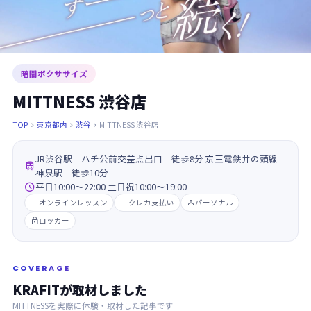
暗闇ボクササイズ
MITTNESS 渋谷店
TOP
東京都内
渋谷
MITTNESS 渋谷店



JR渋谷駅 ハチ公前交差点出口 徒歩8分 京王電鉄井の頭線

神泉駅 徒歩10分

平日10:00～22:00 土日祝10:00～19:00
オンラインレッスン
クレカ支払い
パーソナル

ロッカー

COVERAGE
KRAFITが取材しました
MITTNESSを実際に体験・取材した記事です