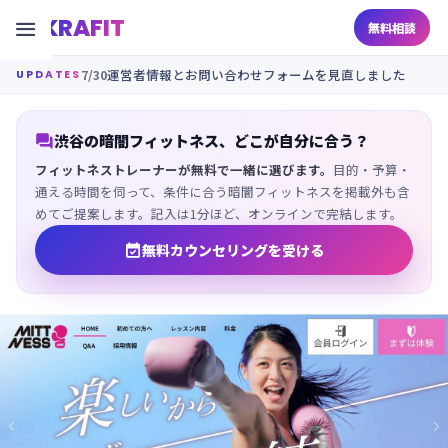
KRAFIT

無料相談
7/30
運営者情報とお問い合わせフォームを見直しました
UPDATES

渋谷の暗闇フィットネス、どこが自分に合う？
フィットネストレーナーが無料で一緒に選びます。
目的・予算・
通える時間を伺って、条件に合う暗闇フィットネスを掲載外も含
めてご提案します。記入は1分ほど、オンラインで完結します。

無料カウンセリングを受ける