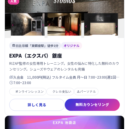
人気
日比谷線「東銀座駅」徒歩1分
オリジナル

EXPA（エクスパ） 銀座
RIZAP監修の女性専用トレーニング。女性の悩みに特化した無料のカウ
ンセリング。シューズやウェアのレンタルも完備
入会金 11,000円(税込) フルタイム会員 月〜日 7:00~23:00(週1回…

7:00~23:00

オンラインレッスン
クレカ支払い
パーソナル

無料カウンセリング
詳しく見る