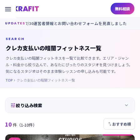
KRAFIT

無料相談
7/30
運営者情報とお問い合わせフォームを見直しました
UPDATES
SEARCH
クレカ支払いの暗闇フィットネス一覧
クレカ支払いの暗闇フィットネスを一覧で比較できます。エリア・ジャン
ル・料金から絞り込んで、あなたにぴったりのスタジオを見つけましょう。
気になるスタジオはそのまま体験レッスンの申し込みも可能です。
TOP
クレカ支払いの暗闇フィットネス一覧



絞り込み検索
10

おすすめ順
件
（1-10件）