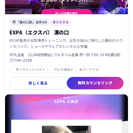
「溝の口駅」徒歩3分
オリジナル

EXPA（エクスパ） 溝の口
RIZAP監修の女性専用トレーニング。女性の悩みに特化した無料のカウ
ンセリング。シューズやウェアのレンタルも完備
入会金 11,000円(税込) フルタイム会員 月〜日 7:00~23:00(週1回…

7:00~23:00

オンラインレッスン
クレカ支払い
パーソナル

無料カウンセリング
詳しく見る