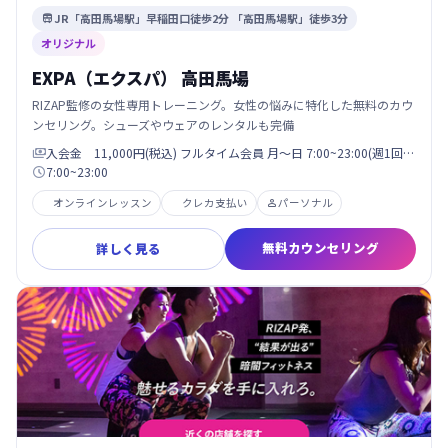
JR「高田馬場駅」早稲田口徒歩2分 「高田馬場駅」徒歩3分

オリジナル
EXPA（エクスパ） 高田馬場
RIZAP監修の女性専用トレーニング。女性の悩みに特化した無料のカウ
ンセリング。シューズやウェアのレンタルも完備
入会金 11,000円(税込) フルタイム会員 月〜日 7:00~23:00(週1回…

7:00~23:00

オンラインレッスン
クレカ支払い
パーソナル

無料カウンセリング
詳しく見る