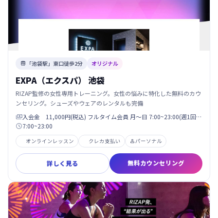
「池袋駅」東口徒歩2分
オリジナル

EXPA（エクスパ） 池袋
RIZAP監修の女性専用トレーニング。女性の悩みに特化した無料のカウ
ンセリング。シューズやウェアのレンタルも完備
入会金 11,000円(税込) フルタイム会員 月〜日 7:00~23:00(週1回…

7:00~23:00

オンラインレッスン
クレカ支払い
パーソナル

無料カウンセリング
詳しく見る