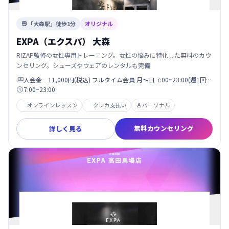
「大森駅」徒歩1分
オリジナル

EXPA（エクスパ） 大森
RIZAP監修の女性専用トレーニング。女性の悩みに特化した無料のカウ
ンセリング。シューズやウェアのレンタルも完備
入会金 11,000円(税込) フルタイム会員 月〜日 7:00~23:00(週1回…

7:00~23:00

オンラインレッスン
クレカ支払い
パーソナル

無料カウンセリング
詳しく見る