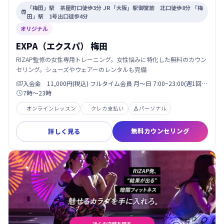
「梅田」駅 茶屋町口徒歩3分 JR「大阪」駅御堂筋 北口徒歩8分 「梅

田」駅 1号出口徒歩4分
オリジナル
EXPA（エクスパ） 梅田
RIZAP監修の女性専用トレーニング。女性悩みに特化した無料のカウン
セリング。シューズやウェアーのレンタルも完備
入会金 11,000円(税込) フルタイム会員 月〜日 7:00~23:00(週1回…

7時〜23時

オンラインレッスン
クレカ支払い
パーソナル

無料カウンセリング
詳しく見る