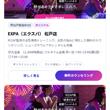
松戸駅徒歩3分
オリジナル

EXPA（エクスパ） 松戸店
RIZAP監修の女性専用トレーニング。女性の悩みに特化した無料のカウ
ンセリング。シューズやウェアのレンタルも完備
入会金 11,000円(税込) フルタイム会員 月〜日 7:00~23:00(週1回…

7:00〜23:00

オンラインレッスン
クレカ支払い
パーソナル

無料カウンセリング
詳しく見る