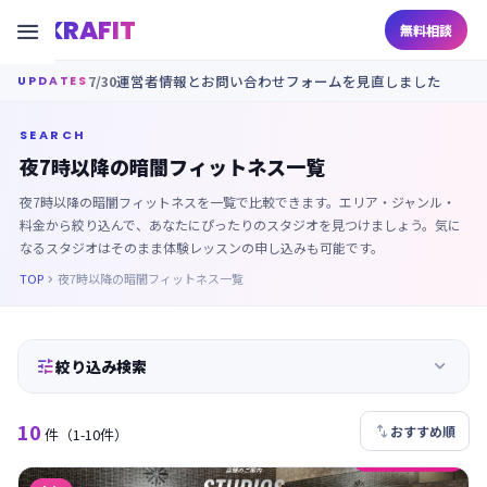
KRAFIT

無料相談
7/30
運営者情報とお問い合わせフォームを見直しました
UPDATES
SEARCH
夜7時以降の暗闇フィットネス一覧
夜7時以降の暗闇フィットネスを一覧で比較できます。エリア・ジャンル・
料金から絞り込んで、あなたにぴったりのスタジオを見つけましょう。気に
なるスタジオはそのまま体験レッスンの申し込みも可能です。
TOP
夜7時以降の暗闇フィットネス一覧



絞り込み検索
10

おすすめ順
件
（1-10件）