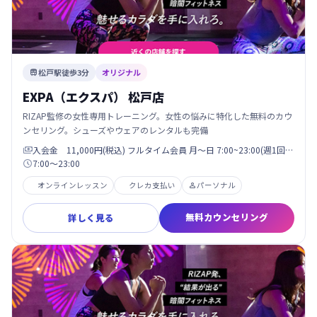
松戸駅徒歩3分
オリジナル

EXPA（エクスパ） 松戸店
RIZAP監修の女性専用トレーニング。女性の悩みに特化した無料のカウ
ンセリング。シューズやウェアのレンタルも完備
入会金 11,000円(税込) フルタイム会員 月〜日 7:00~23:00(週1回…

7:00〜23:00

オンラインレッスン
クレカ支払い
パーソナル

無料カウンセリング
詳しく見る