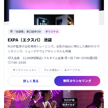
「池袋駅」東口徒歩2分
オリジナル

EXPA（エクスパ） 池袋
RIZAP監修の女性専用トレーニング。女性の悩みに特化した無料のカウ
ンセリング。シューズやウェアのレンタルも完備
入会金 11,000円(税込) フルタイム会員 月〜日 7:00~23:00(週1回…

7:00~23:00

オンラインレッスン
クレカ支払い
パーソナル

無料カウンセリング
詳しく見る