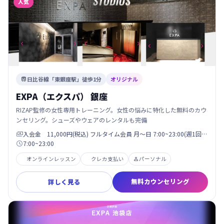
人気
日比谷線「東銀座駅」徒歩1分
オリジナル

EXPA（エクスパ） 銀座
RIZAP監修の女性専用トレーニング。女性の悩みに特化した無料のカウ
ンセリング。シューズやウェアのレンタルも完備
入会金 11,000円(税込) フルタイム会員 月〜日 7:00~23:00(週1回…

7:00~23:00

オンラインレッスン
クレカ支払い
パーソナル

無料カウンセリング
詳しく見る