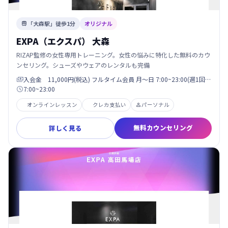
「大森駅」徒歩1分
オリジナル

EXPA（エクスパ） 大森
RIZAP監修の女性専用トレーニング。女性の悩みに特化した無料のカウ
ンセリング。シューズやウェアのレンタルも完備
入会金 11,000円(税込) フルタイム会員 月〜日 7:00~23:00(週1回…

7:00~23:00

オンラインレッスン
クレカ支払い
パーソナル

無料カウンセリング
詳しく見る