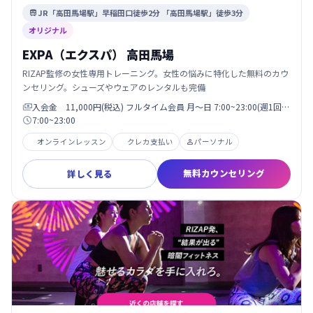
JR「高田馬場駅」早稲田口徒歩2分 「高田馬場駅」徒歩3分

オリジナル
EXPA（エクスパ） 高田馬場
RIZAP監修の女性専用トレーニング。女性の悩みに特化した無料のカウ
ンセリング。シューズやウェアのレンタルも完備
入会金 11,000円(税込) フルタイム会員 月〜日 7:00~23:00(週1回…

7:00~23:00

オンラインレッスン
クレカ支払い
パーソナル

無料カウンセリング
詳しく見る