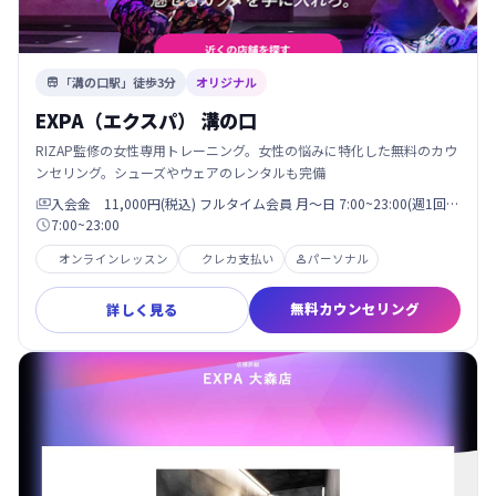
「溝の口駅」徒歩3分
オリジナル

EXPA（エクスパ） 溝の口
RIZAP監修の女性専用トレーニング。女性の悩みに特化した無料のカウ
ンセリング。シューズやウェアのレンタルも完備
入会金 11,000円(税込) フルタイム会員 月〜日 7:00~23:00(週1回…

7:00~23:00

オンラインレッスン
クレカ支払い
パーソナル

無料カウンセリング
詳しく見る