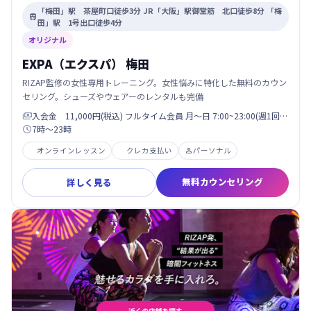
「梅田」駅 茶屋町口徒歩3分 JR「大阪」駅御堂筋 北口徒歩8分 「梅

田」駅 1号出口徒歩4分
オリジナル
EXPA（エクスパ） 梅田
RIZAP監修の女性専用トレーニング。女性悩みに特化した無料のカウン
セリング。シューズやウェアーのレンタルも完備
入会金 11,000円(税込) フルタイム会員 月〜日 7:00~23:00(週1回…

7時〜23時

オンラインレッスン
クレカ支払い
パーソナル

無料カウンセリング
詳しく見る