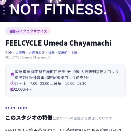
暗闇バイクエクササイズ
FEELCYCLE Umeda Chayamachi
TOP
大阪府
大阪市北区
梅田・茶屋町・中津




FEELCYCLE Umeda Chayamachi
阪急電車 梅田駅茶屋町口徒歩1分 JR線 大阪駅御堂筋北口より

徒歩7分 阪神電車 梅田駅東出口より徒歩9分

月～木 7:00 - 23:00 土日祝 10:00 - 19:30

2,000円〜
FEATURES
このスタジオの特徴
公式サイトの記載から整理しています
FEELCYCLE 梅田茶屋町は、NU茶屋町B1Fにある暗闇バイク