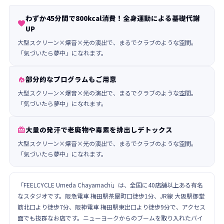
わずか45分間で800kcal消費！全身運動による基礎代謝

UP
大型スクリーン×爆音×光の演出で、まるでクラブのような空間。
「気づいたら夢中」になれます。
部分的なプログラムもご用意

大型スクリーン×爆音×光の演出で、まるでクラブのような空間。
「気づいたら夢中」になれます。
大量の発汗で老廃物や毒素を排出しデトックス

大型スクリーン×爆音×光の演出で、まるでクラブのような空間。
「気づいたら夢中」になれます。
「FEELCYCLE Umeda Chayamachi」は、全国に40店舗以上ある有名
なスタジオです。阪急電車 梅田駅茶屋町口徒歩1分、JR線 大阪駅御堂
筋北口より徒歩7分、阪神電車 梅田駅東出口より徒歩9分で、アクセス
面でも抜群なお店です。ニューヨークからのブームを取り入れたバイ