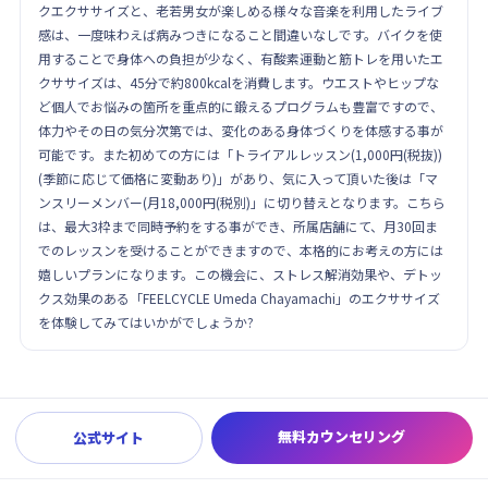
クエクササイズと、老若男女が楽しめる様々な音楽を利用したライブ
感は、一度味わえば病みつきになること間違いなしです。バイクを使
用することで身体への負担が少なく、有酸素運動と筋トレを用いたエ
クササイズは、45分で約800kcalを消費します。ウエストやヒップな
ど個人でお悩みの箇所を重点的に鍛えるプログラムも豊富ですので、
体力やその日の気分次第では、変化のある身体づくりを体感する事が
可能です。また初めての方には「トライアルレッスン(1,000円(税抜))
(季節に応じて価格に変動あり)」があり、気に入って頂いた後は「マ
ンスリーメンバー(月18,000円(税別)」に切り替えとなります。こちら
は、最大3枠まで同時予約をする事ができ、所属店舗にて、月30回ま
でのレッスンを受けることができますので、本格的にお考えの方には
嬉しいプランになります。この機会に、ストレス解消効果や、デトッ
クス効果のある「FEELCYCLE Umeda Chayamachi」のエクササイズ
を体験してみてはいかがでしょうか?
無料カウンセリング
公式サイト