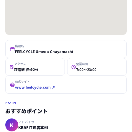
施設名

FEELCYCLE Umeda Chayamachi
アクセス
営業時間


荻窪駅 徒歩2分
7:00〜23:00
公式サイト

www.feelcycle.com ↗
POINT
おすすめポイント
アドバイザー
K
KRAFIT運営本部