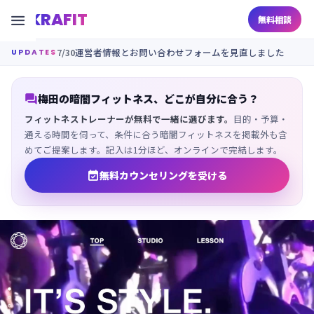
KRAFIT

無料相談
7/30
運営者情報とお問い合わせフォームを見直しました
UPDATES

梅田の暗闇フィットネス、どこが自分に合う？
フィットネストレーナーが無料で一緒に選びます。
目的・予算・
通える時間を伺って、条件に合う暗闇フィットネスを掲載外も含
めてご提案します。記入は1分ほど、オンラインで完結します。

無料カウンセリングを受ける