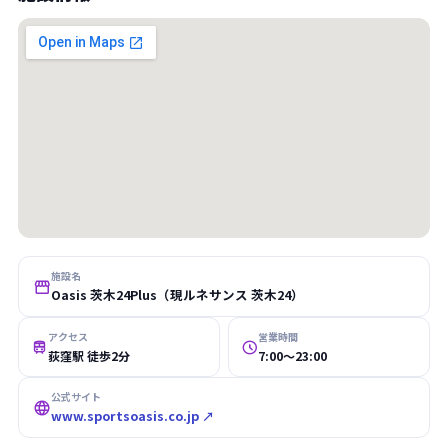
施設名

Oasis 茨木24Plus（現ルネサンス 茨木24）
アクセス
営業時間


荻窪駅 徒歩2分
7:00〜23:00
公式サイト

www.sportsoasis.co.jp ↗