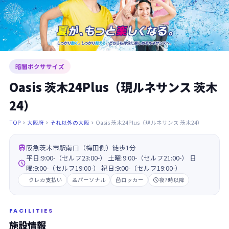
暗闇ボクササイズ
Oasis 茨木24Plus（現ルネサンス 茨木
24）
TOP
大阪府
それ以外の大阪
Oasis 茨木24Plus（現ルネサンス 茨木24）




阪急茨木市駅南口（梅田側）徒歩1分
平日:9:00-（セルフ23:00-） 土曜:9:00-（セルフ21:00-） 日

曜:9:00-（セルフ19:00-） 祝日:9:00-（セルフ19:00-）
クレカ支払い
パーソナル
ロッカー
夜7時以降



FACILITIES
施設情報