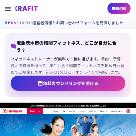
KRAFIT

無料相談
7/30
運営者情報とお問い合わせフォームを見直しました
UPDATES
阪急茨木市の暗闇フィットネス、どこが自分に合

う？
フィットネストレーナーが無料で一緒に選びます。
目的・予算・
通える時間を伺って、条件に合う暗闇フィットネスを掲載外も含
めてご提案します。記入は1分ほど、オンラインで完結します。

無料カウンセリングを受ける