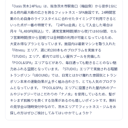
「Oasis 茨木24Plus」は、阪急茨木市駅南口（梅田側）から徒歩1分に
ある府内最大級の広さを誇るフィットネス・SPA施設です。24時間営
業のため自身のライフスタイルに合わせたタイミングで利用できると
いった点が一番の特徴です。「24Plus会員」として入会した場合は
月々「6,480円(税込)」で、通常営業時間(朝から夜)では60分間、セル
フ営業時間(夜から翌朝)では全時間の利用が可能となっているため、
大変お得なプランとなっています。施設内は最新マシンを取り入れた
「Fitness」エリア、週に約280本ものプログラムを実施する
「STUDIO」エリア、都内では珍しい屋外プールを完備した
「POOL&SPA」エリアなどがあり、毎日通っても飽きることのない魅
力あふれる空間となっています。「STUDIO」エリアで実施される暗闇
トランポリン「UBOUND」では、日常とはかけ離れた雰囲気とトラン
ポリン本来の運動効果が上手く組み合わさり、とても人気のプログラ
ムとなっています。「POOL&SPA」エリアに設置された屋内外のプー
ルやジャグジーではこだわりの「ナノ水」を使用しているため、髪が
キシまず肌触りを良くする効果があるのも嬉しいポイントです。無料
の見学会は随時受付中なので、茨木エリアでフィットネス・ジムをお
探しの方はぜひご検討してみてはいかかでしょうか？